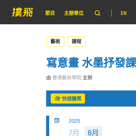
節目
主辦單位
EN
藝術
課程
寫意畫 水墨抒發
由
香港藝術學院
主辦
快速購票
2025
7月
8月