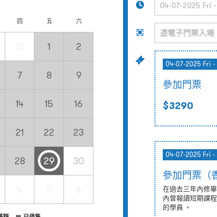
四
五
六
31
1
2
04-07-2025 Fri -
7
8
9
參加門票
14
15
16
$3290
21
22
23
04-07-2025 Fri -
28
29
30
參加門票（
4
5
6
在過去三年內修畢
內曾報讀短期課程
的學員 。