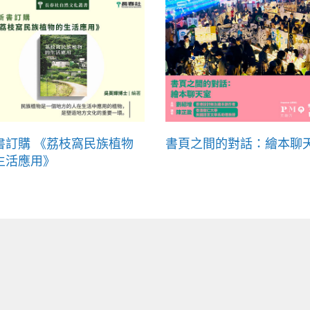
書訂購 《荔枝窩民族植物
書頁之間的對話：繪本聊
生活應用》