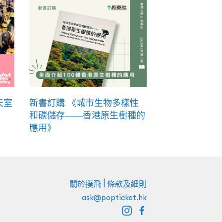
天室
新書訂購 《城市生物多樣性
和碳儲存——香港原生樹種的
應用》
|
關於撲飛
條款及細則
ask@popticket.hk