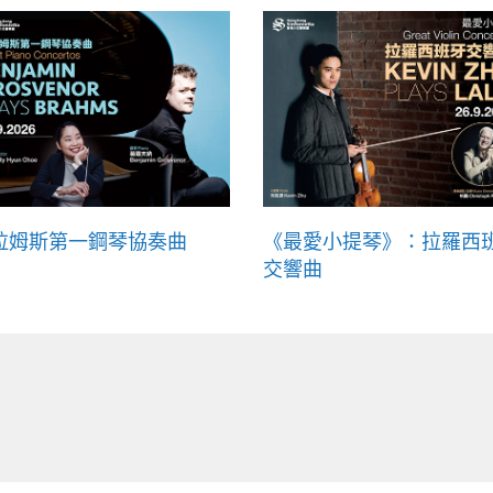
拉姆斯第一鋼琴協奏曲
《最愛小提琴》：拉羅西
交響曲