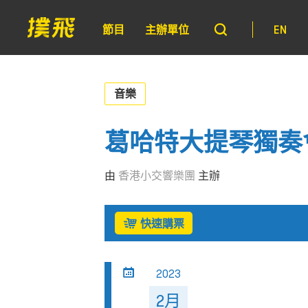
節目
主辦單位
EN
音樂
葛哈特大提琴獨奏
由
香港小交響樂團
主辦
快速購票
2023
2月