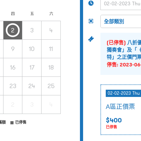
四
五
六
2
3
4
(已停售)
八折
9
10
11
獨奏會」及「
特」之正價門
停售:
2023-06
16
17
18
23
24
25
02-02-2023 Thu
2
3
4
A區正價票
$400
滿額
已停售
已停售