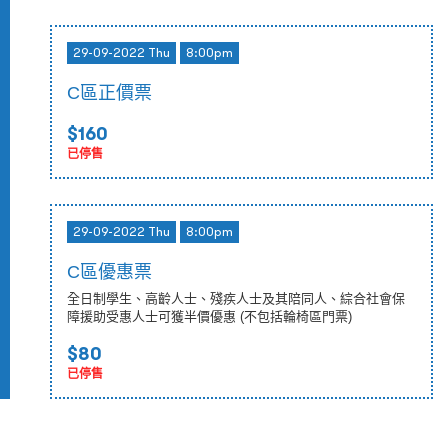
29-09-2022 Thu
8:00pm
C區正價票
$160
已停售
29-09-2022 Thu
8:00pm
C區優惠票
全日制學生、高齡人士、殘疾人士及其陪同人、綜合社會保
障援助受惠人士可獲半價優惠 (不包括輪椅區門票)
$80
已停售