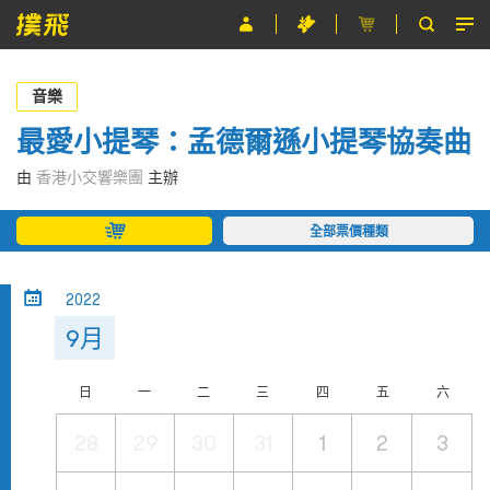
節目
音樂
主辦單位
最愛小提琴：孟德爾遜小提琴協奏曲
關於撲飛
由
香港小交響樂團
主辦
條款及細則
全部票價種類
EN
2022
9月
日
一
二
三
四
五
六
28
29
30
31
1
2
3