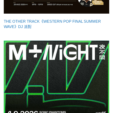
THE OTHER TRACK《WESTERN POP FINAL SUMMER
WAVE》DJ 派對