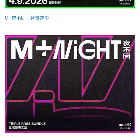
M+夜不同：聲景魅影