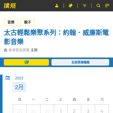
節目
音樂
親子
主辦單位
太古輕鬆樂聚系列：約翰．威廉斯電
影音樂
關於撲飛
由
香港管弦樂團
主辦
條款及細則
全部票價種類
EN
2023
2月
日
一
二
三
四
五
六
29
30
31
1
2
3
4