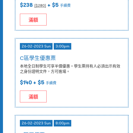
$238
+ $5
($
280
)
手續費
滿額
26-02-2023 Sun
3:00pm
C區學生優惠票
本地全日制學生可享半價優惠。學生票持有人必須出示有效
之身份證明文件，方可進場。
$140
+ $5
手續費
滿額
26-02-2023 Sun
8:00pm