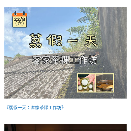
《荔假一天：客家茶粿工作坊》