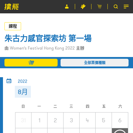
節目
課程
主辦單位
朱古力感官探索坊 第一場
關於撲飛
由
Women’s Festival Hong Kong 2022
主辦
條款及細則
全部票價種類
EN
2022
8月
日
一
二
三
四
五
六
31
1
2
3
4
5
6