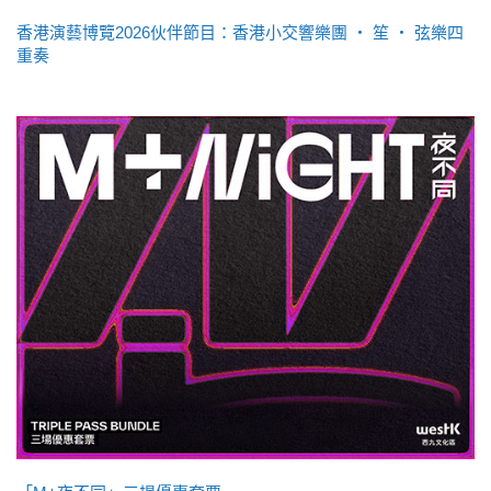
香港演藝博覽2026伙伴節目：香港小交響樂團 ‧ 笙 ‧ 弦樂四
重奏