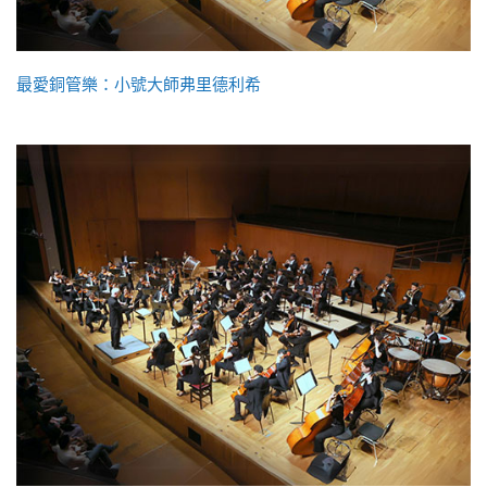
最愛銅管樂：小號大師弗里德利希