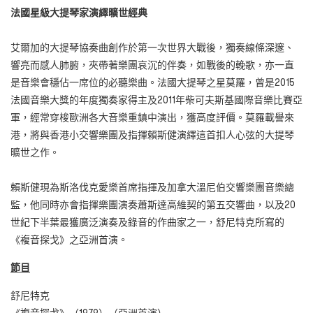
法國星級大提琴家演繹曠世經典
艾爾加的大提琴協奏曲創作於第一次世界大戰後，獨奏線條深邃、
響亮而感人肺腑，夾帶著樂團哀沉的伴奏，如戰後的輓歌，亦一直
是音樂會穩佔一席位的必聽樂曲。法國大提琴之星莫羅，曾是2015
法國音樂大獎的年度獨奏家得主及2011年柴可夫斯基國際音樂比賽亞
軍，經常穿梭歐洲各大音樂重鎮中演出，獲高度評價。莫羅載譽來
港，將與香港小交響樂團及指揮賴斯健演繹這首扣人心弦的大提琴
曠世之作。
賴斯健現為斯洛伐克愛樂首席指揮及加拿大溫尼伯交響樂團音樂總
監，他同時亦會指揮樂團演奏蕭斯達高維契的第五交響曲，以及20
世紀下半葉最獲廣泛演奏及錄音的作曲家之一，舒尼特克所寫的
《複音探戈》之亞洲首演。
節目
舒尼特克