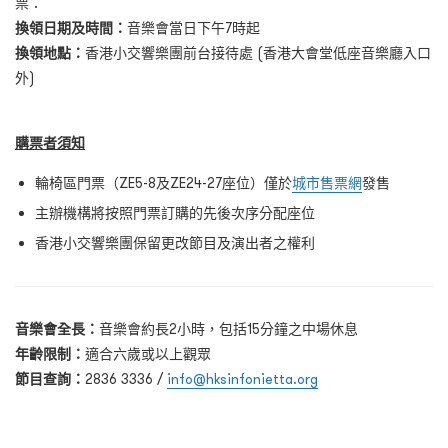
票：
換領日期及時間
：
音樂會當日下午7時起
換領地點
：
香港小交響樂團前台接待處
(香港大會堂低座音樂廳入口
外)
購票者須知
輪椅區門票（ZE5-8及ZE24-27座位）僅於
城市售票網
發售
主辦機構將按照門票訂購的先後次序分配座位
香港小交響樂團保留更改節目及演出者之權利
音樂會全長：
音樂會約長2小時，包括15分鐘之中場休息
年齡限制：
適合六歲或以上觀眾
節目查詢：
2836 3336 /
info@hksinfonietta.org