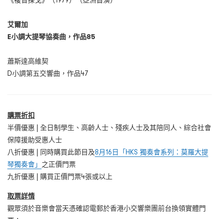
《複音探戈》（1979）（亞洲首演）
艾爾加
E
小調大提琴協奏曲，作品
85
蕭斯達高維契
D小調第五交響曲，作品47
購票折扣
半價優惠 | 全日制學生、高齡人士、殘疾人士及其陪同人、綜合社會
保障援助受惠人士
八折優惠 | 同時購買此節目及
8月16日「HKS 獨奏會系列：莫羅大提
琴獨奏會」
之正價門票
九折優惠 | 購買正價門票4張或以上
取票詳情
觀眾須於音樂會當天憑確認電郵於香港小交響樂團前台換領實體門