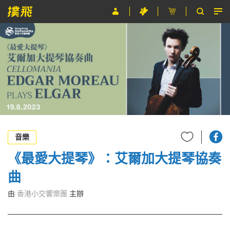
節目
主辦單位
關於撲飛
條款及細則
EN
音樂
《最愛大提琴》：艾爾加大提琴協奏
曲
由
香港小交響樂團
主辦