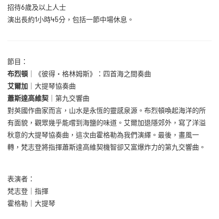
招待6歲及以上人士
演出長約1小時45分，包括一節中場休息。
節目：
布烈頓
｜《彼得・格林姆斯》：四首海之間奏曲
艾爾加
｜大提琴協奏曲
蕭斯達高維契
｜第九交響曲
對英國作曲家而言，山水是永恆的靈感泉源。布烈頓喚起海洋的所
有面貌，觀眾幾乎能嚐到海鹽的味道。艾爾加退隱郊外，寫了洋溢
秋意的大提琴協奏曲，這次由霍格勒為我們演繹。最後，畫風一
轉，梵志登將指揮蕭斯達高維契機智卻又富爆炸力的第九交響曲。
表演者：
梵志登｜指揮
霍格勒｜大提琴