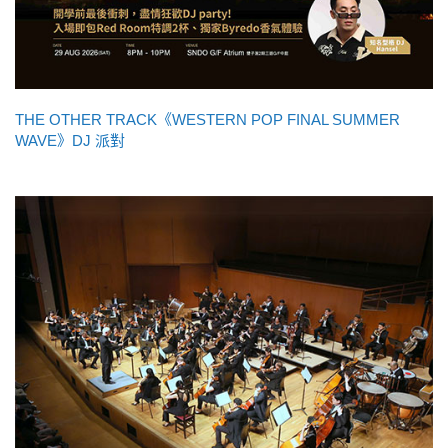
THE OTHER TRACK《WESTERN POP FINAL SUMMER
WAVE》DJ 派對