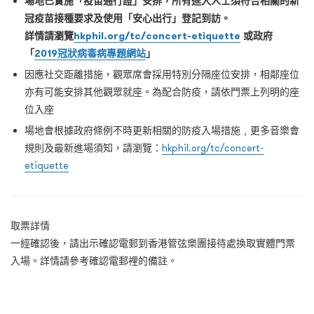
場地已實施「疫苗通行證」安排，所有進入人士須符合相關的新
冠疫苗接種要求及使用「安心出行」登記到訪。
詳情請瀏覽
hkphil.org/tc/concert-etiquette
或政府
「
2019冠狀病毒病專題網站
」
因應社交距離措施，觀眾席會採用特別分隔座位安排，相鄰座位
亦有可能安排其他觀眾就座。為配合防疫，請依門票上列明的座
位入座
場地會根據政府條例不時更新相關的防疫入場措施﹐更多音樂會
規則及最新進場須知，請瀏覽：
hkphil.org/tc/concert-
etiquette
取票詳情
一經確認後，請出示確認電郵到香港管弦樂團接待處換取實體門票
入場。詳情請參考確認電郵裡的備註。