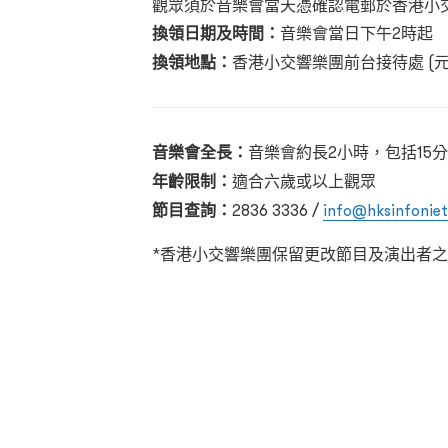
觀眾須於音樂會當天憑確認電郵於香港小
換領日期及時間：
音樂會當日下午2
時起
換領地點：
香港小交響樂團前台接待處
(
音樂會全長：
音樂會約長2小時，包括15
年齡限制：
適合六歲或以上觀眾
節目查詢：
2836 3336 /
info@hksinfoniet
*香港小交響樂團保留更改節目及演出者