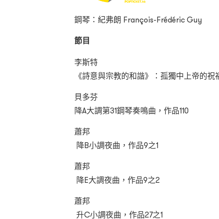
鋼琴：紀弗朗 François-Frédéric Guy
節目
李斯特
《詩意與宗教的和諧》：孤獨中上帝的祝
貝多芬
降A大調第31鋼琴奏鳴曲，作品110
蕭邦
降B小調夜曲，作品9之1
蕭邦
降E大調夜曲，作品9之2
蕭邦
升C小調夜曲，作品27之1