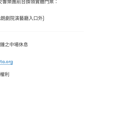
交響樂團前台換領實體門票：
元朗劇院演藝廳入口外)
分鐘之中場休息
ta.org
之權利