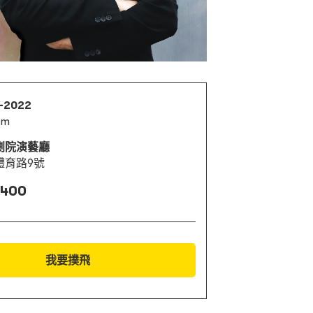
1-2022
pm
劇院演藝廳
體育路9號
 400
我要撲飛