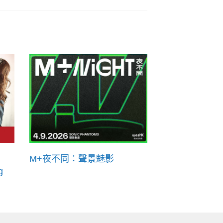
M+夜不同：聲景魅影
g