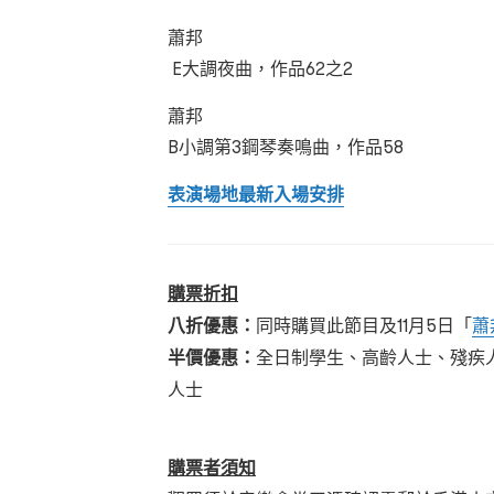
蕭邦
E大調夜曲，作品62之2
蕭邦
B小調第3鋼琴奏鳴曲，作品58
表演場地最新入場安排
購票折扣
八折優惠：
同時購買此節目及11月5日「
蕭
半價優惠：
全日制學生、高齡人士、殘疾
人士
購票者須知