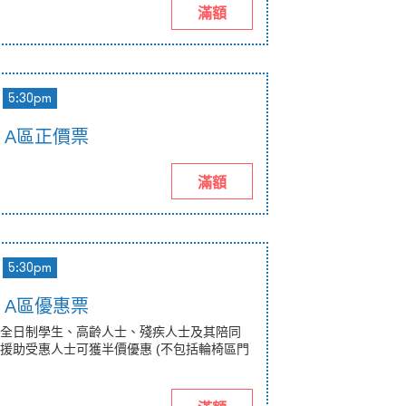
滿額
5:30pm
pm A區正價票
滿額
5:30pm
pm A區優惠票
全日制學生、高齡人士、殘疾人士及其陪同
援助受惠人士可獲半價優惠 (不包括輪椅區門