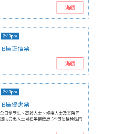
滿額
2:30pm
pm B區正價票
滿額
2:30pm
pm B區優惠票
全日制學生、高齡人士、殘疾人士及其陪同
援助受惠人士可獲半價優惠 (不包括輪椅區門