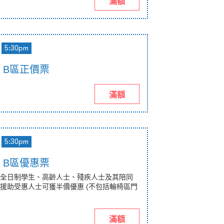
滿額
5:30pm
pm B區正價票
滿額
5:30pm
pm B區優惠票
全日制學生、高齡人士、殘疾人士及其陪同
援助受惠人士可獲半價優惠 (不包括輪椅區門
滿額