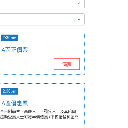
2:30pm
pm A區正價票
滿額
2:30pm
pm A區優惠票
全日制學生、高齡人士、殘疾人士及其陪同
援助受惠人士可獲半價優惠 (不包括輪椅區門