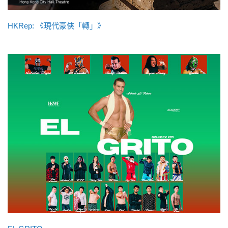
HKRep: 《現代豪俠「轉」》