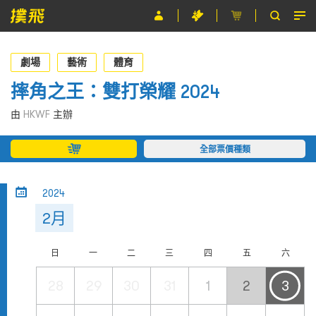
節目
劇場
藝術
體育
主辦單位
摔角之王：雙打榮耀 2024
關於撲飛
由
HKWF
主辦
條款及細則
全部票價種類
EN
2024
2月
日
一
二
三
四
五
六
28
29
30
31
1
2
3