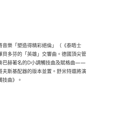
將音樂「塑造得精彩絕倫」（《泰晤士
揮貝多芬的「英雄」交響曲。德國頂尖管
奏巴赫著名的D
小調觸技曲及賦格曲——
哥夫斯基配器的版本並置。舒米特還將演
觸技曲》。