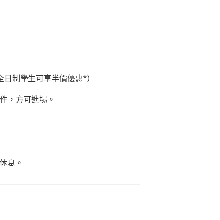
全日制學生可享半價優惠
*
）
件，方可進場。
休息。