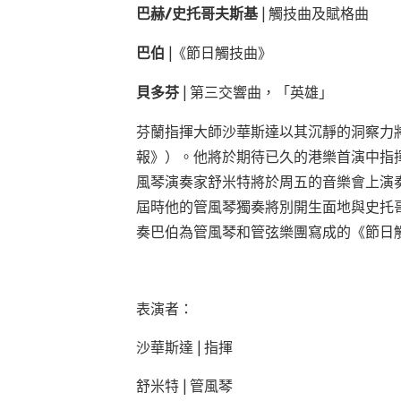
巴赫
/
史托哥夫斯基
|
觸技曲及賦格曲
巴伯
|
《節日觸技曲》
貝多芬
|
第三交響曲，「英雄」
芬蘭指揮大師沙華斯達以其沉靜的洞察力
報》）。他將於期待已久的港樂首演中指
風琴演奏家舒米特將於周五的音樂會上演
屆時他的管風琴獨奏將別開生面地與史托
奏巴伯為管風琴和管弦樂團寫成的《節日
表演者：
沙華斯達 |
指揮
舒米特 |
管風琴