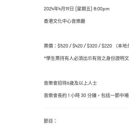
2024
年
4
月
19
日
(
星期五
) 8:00pm
香港文化中心音樂廳
票價：$520 / $420 / $320 / $220
（本地
*
學生票持有人必須出示有效之身份證明文
音樂會招待6
歲及以上人士
音樂會長約 1
小時
30
分鐘，包括一節中場
節目：