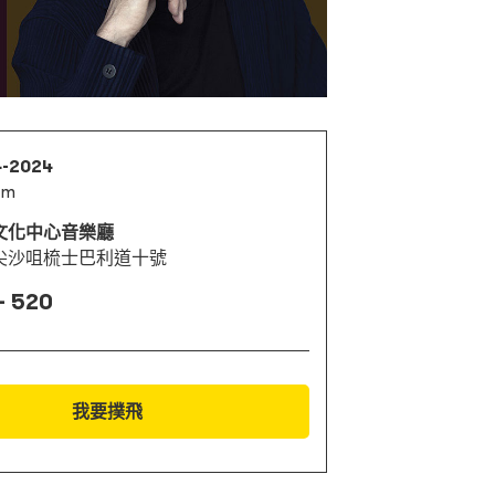
4-2024
pm
文化中心音樂廳
尖沙咀梳士巴利道十號
- 520
我要撲飛