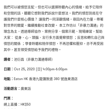
我們可以被憤怒支配，但也可以選擇聆聽內心的情緒，給予它陪伴
和空間的話，聽聽它想對我們訴說什麼想法。我們的憤怒到底在守
護我們什麼核心價值？ 讓我們一同深觀情緒，尋回內在力量，帶著
對世界的關愛，繼續推動社會改變。 本工作坊以「非暴力溝通」的
理念為主，透過導師協作、案例分享、個案示範、現場練習，幫助
大家： 從身、心、頭腦、言行多方面覺察憤怒 ；反思和轉化自己與
憤怒的關係 ；學會聆聽和陪伴憤怒，不再恐懼和壓抑，亦不再受困
其中，甚至領受憤怒給予我們的禮物。
講者：
池衍昌（非暴力溝通導師）
日期：
Oct 25, 2020 (日) 4:00pm-6:00pm
地點：
Eaton HK 香港九龍彌敦道 380 號逸東酒店
活動語言：
廣東話
門票：
網上直播：HK$50