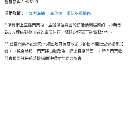
親身參與：HK$100
活動詳情：
非暴力溝通： 和你嬲。重新認識憤怒
* 購買網上直播門票後，主辦單位將會於該活動開場前的一小時發
Zoom 連結到參加者的電郵信箱，請確定填寫正確電郵地址。
** 已售門票不設退款。如因政府抗疫政策令節目不能接受現場參加
者，「親身參與」門票將自動改為「網上直播門票」。所有門票收
益會捐贈註冊慈善機構關注婦女性暴力協會。