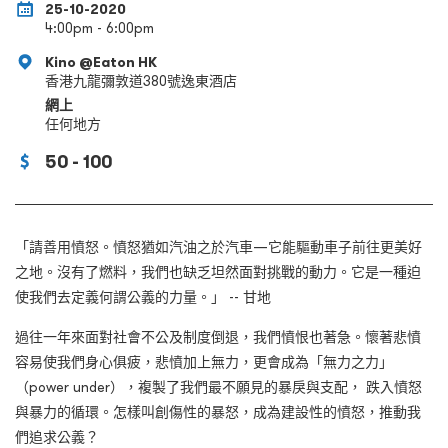
25-10-2020
4:00pm - 6:00pm
Kino @Eaton HK
香港九龍彌敦道380號逸東酒店
網上
任何地方
50 - 100
「請善用憤怒。憤怒猶如汽油之於汽車—它能驅動車子前往更美好
之地。沒有了燃料，我們也缺乏坦然面對挑戰的動力。它是一種迫
使我們去定義何謂公義的力量。」 -- 甘地
過往一年來面對社會不公及制度倒退，我們憤恨也著急。懷著悲憤
容易使我們身心俱疲，悲憤加上無力，更會成為「無力之力」
（power under），複製了我們最不願見的暴戾與支配， 跌入憤怒
與暴力的循環。怎樣叫創傷性的暴怒，成為建設性的憤怒，推動我
們追求公義？