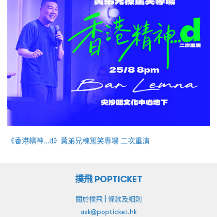
《香港精神...d》黃弟兄棟篤笑專場 二次重演
撲飛 POPTICKET
|
關於撲飛
條款及細則
ask@popticket.hk