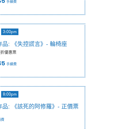
$5
手續費
3:00pm
品: 《失控謊言》- 輪椅座
八折優惠票
$5
手續費
8:00pm
品: 《該死的阿修羅》- 正價票
續費