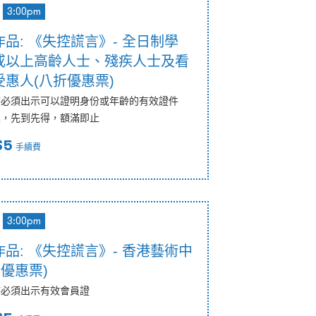
3:00pm
品: 《失控謊言》- 全日制學
或以上高齡人士、殘疾人士及看
惠人(八折優惠票)
時必須出示可以證明身份或年齡的有效證件
限，先到先得，額滿即止
$5
手續費
3:00pm
品: 《失控謊言》- 香港藝術中
折優惠票)
時必須出示有效會員證