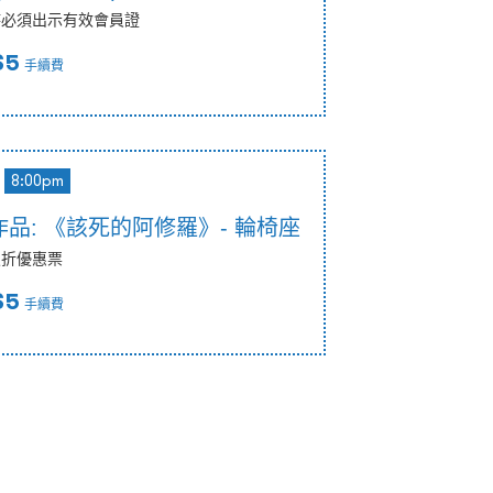
時必須出示有效會員證
$5
手續費
8:00pm
品: 《該死的阿修羅》- 輪椅座
八折優惠票
$5
手續費