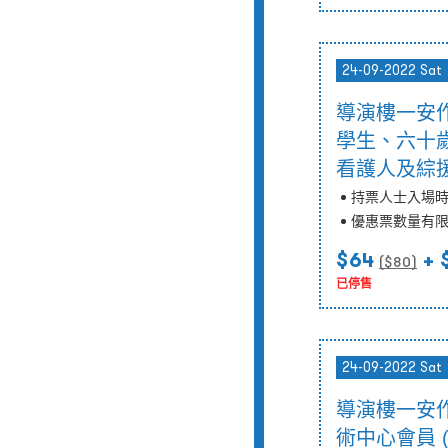
24-09-2022 Sat
導演樓一安作
學生、六十
看護人及綜援
持票人士入場
優惠票數量有
$64
+ 
($
80
)
已停售
24-09-2022 Sat
導演樓一安作
術中心會員 