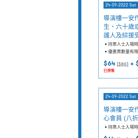
24-09-2022 Sat
導演樓一安作
生、六十歲
護人及綜援受
持票人士入場
優惠票數量有
$64
+ 
($
80
)
已停售
24-09-2022 Sat
導演樓一安作
心會員 (八
持票人士入場