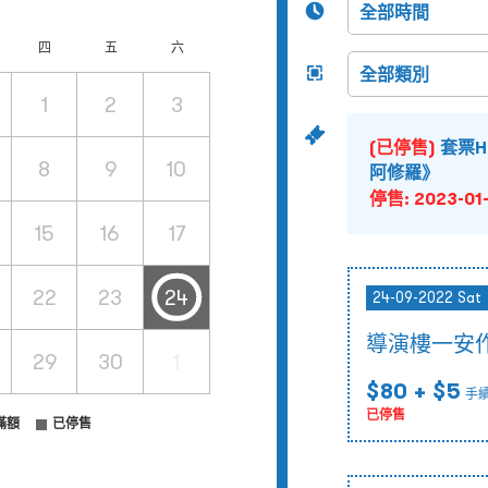
四
五
六
1
2
3
(已停售)
套票H
8
9
10
阿修羅》
停售:
2023-01-
15
16
17
22
23
24
24-09-2022 Sat
導演樓一安作
29
30
1
$80
+ $5
手
已停售
滿額
已停售