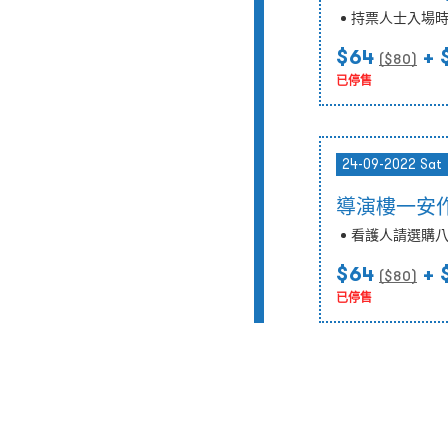
持票人士入場
$64
+ 
($
80
)
已停售
24-09-2022 Sat
導演樓一安作
看護人請選購
$64
+ 
($
80
)
已停售