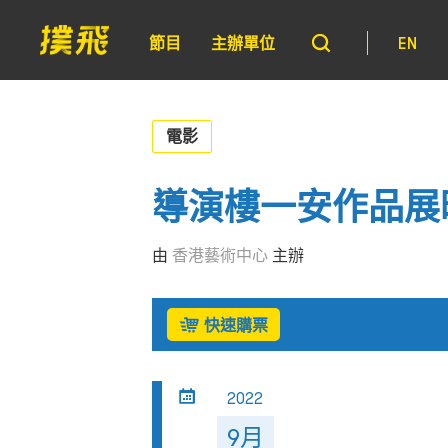
節目
主辦單位
EN
電影
導演樓一安作品展
由
香港藝術中心
主辦
快速購票
2022
9月