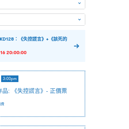
KD128：《失控謊言》+《該死的
16 20:00:00
3:00pm
品: 《失控謊言》- 正價票
續費