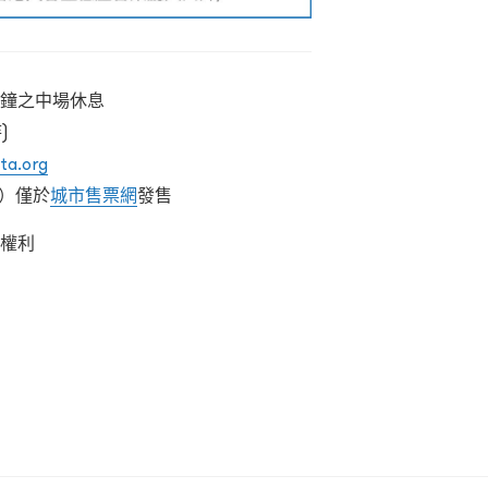
分鐘之中場休息
)
ta.org
位）僅於
城市售票網
發售
之權利