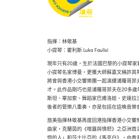
指揮：林敬基
小提琴：霍利斯 Luka Faulisi
現年只有20歲，生於法國巴黎的小提琴
小提琴名家博曼，更獲大師蘇嘉文稱許其
將會與香港小交響樂團一起演繹浦羅哥菲
才。此作品剛巧也是浦羅哥菲夫在20多歲
斯坦、畢加索、舞蹈家巴甫洛娃、史達拉
後者的管樂八重奏，亦是包括在這晚音樂
旅美指揮林敬基再度回港指揮香港小交響
曲家，克蘭茵的《喧囂與憤怒》之亞洲首
惚的人」和莎士比亞的《馬克白》，由香