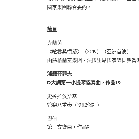
國家樂團聯合委約。
節目
克蘭茵
《喧囂與憤怒》（2019）（亞洲首演）
由蘇格蘭室樂團、法國里昂國家樂團與香
浦羅哥菲夫
D
大調第一小提琴協奏曲，作品
19
史達拉汶斯基
管樂八重奏（1952修訂）
巴伯
第一交響曲，作品9