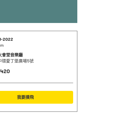
8-2022
pm
大會堂音樂廳
中環愛丁堡廣場5號
 420
我要撲飛