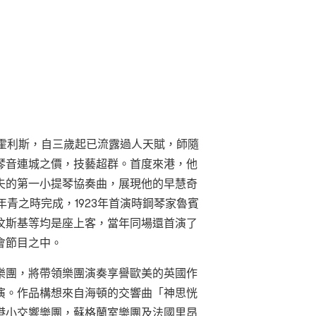
家霍利斯，自三歲起已流露過人天賦，師隨
琴音連城之價，技藝超群。首度來港，他
夫的第一小提琴協奏曲，展現他的早慧奇
年青之時完成，1923年首演時鋼琴家魯賓
汶斯基等均是座上客，當年同場還首演了
會節目之中。
樂團，將帶領樂團演奏享譽歐美的英國作
演。作品構想來自海頓的交響曲「神思恍
港小交響樂團，蘇格蘭室樂團及法國里昂