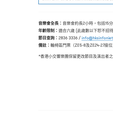
音樂會全長：
音樂會約長2小時，包括15
年齡限制：
適合六歲 (此歲數以下恕不招待
節目查詢：
2836 3336 /
info@hksinfoniet
備註：
輪椅區門票（ZE5-8及ZE24-27座
*香港小交響樂團保留更改節目及演出者