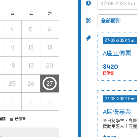
四
五
六
4
5
6
27-08-2022 Sat
11
12
13
A區正價票
18
19
20
$420
已停售
25
26
27
27-08-2022 Sat
1
2
3
A區優惠票
滿額
已停售
全日制學生、高齡
援助受惠人士可獲