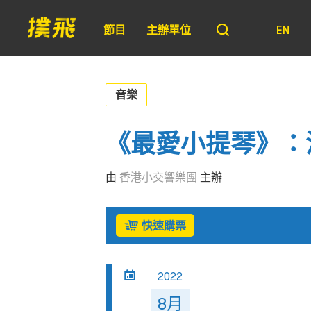
節目
主辦單位
EN
音樂
《最愛小提琴》：
由
香港小交響樂團
主辦
快速購票
2022
8月