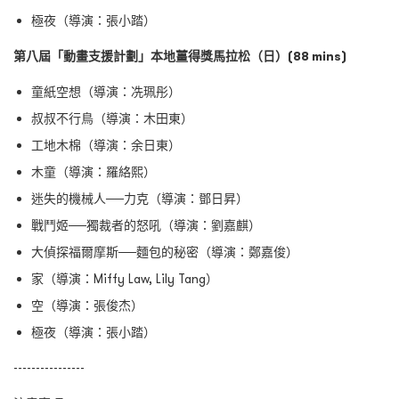
極夜（導演：張小踏）
第八屆「動畫支援計劃」本地薑得獎馬拉松（日）(88 mins)
童紙空想（導演：冼珮彤）
叔叔不行鳥（導演：木田東）
工地木棉（導演：余日東）
木童（導演：羅絡熙）
迷失的機械人──力克（導演：鄧日昇）
戰鬥姬──獨裁者的怒吼（導演：劉嘉麒）
大偵探福爾摩斯──麵包的秘密（導演：鄭嘉俊）
家（導演：Miffy Law, Lily Tang）
空（導演：張俊杰）
極夜（導演：張小踏）
----------------