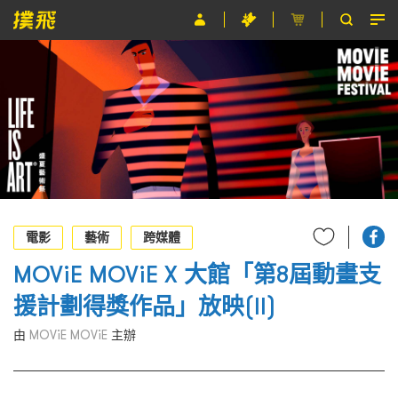
節目
主辦單位
關於撲飛
條款及細則
EN
電影
藝術
跨媒體
MOViE MOViE X 大館「第8屆動畫支
援計劃得獎作品」放映(II)
由
MOViE MOViE
主辦