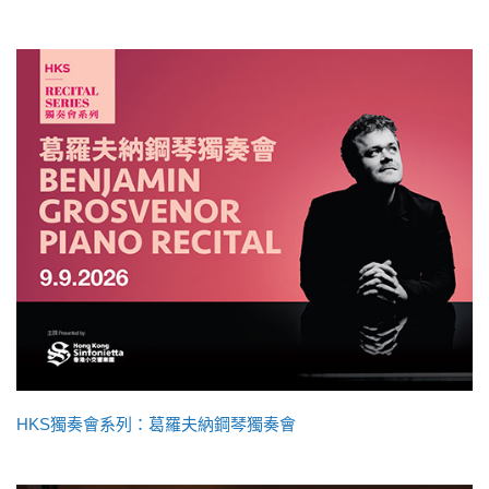
HKS獨奏會系列：葛羅夫納鋼琴獨奏會