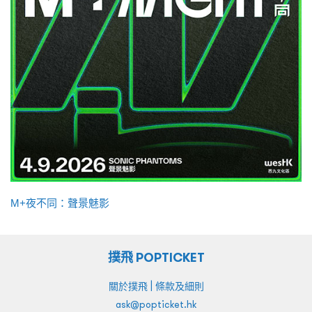
M+夜不同：聲景魅影
撲飛 POPTICKET
|
關於撲飛
條款及細則
ask@popticket.hk