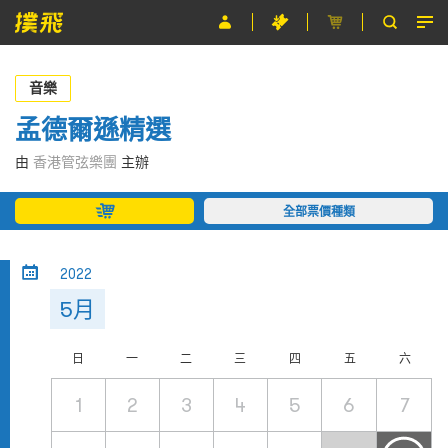
節目
音樂
主辦單位
孟德爾遜精選
關於撲飛
由
香港管弦樂團
主辦
條款及細則
全部票價種類
EN
2022
5月
日
一
二
三
四
五
六
1
2
3
4
5
6
7