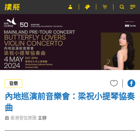
節目
主辦單位
關於撲飛
條款及細則
EN
音樂
內地巡演前音樂會：梁祝小提琴協奏
曲
由
香港管弦樂團
主辦