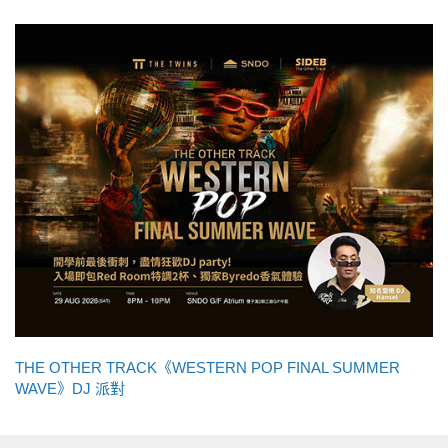
THE OTHER TRACK《WESTERN POP FINAL SUMMER
WAVE》DJ 派對