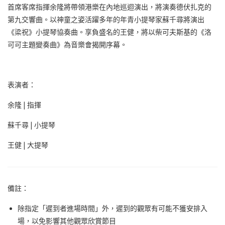
首席客席指揮余隆將帶領港樂在內地巡迴演出，將演奏德伏扎克的
第九交響曲。以神童之姿活躍多年的年青小提琴家蘇千尋將演出
《梁祝》小提琴協奏曲。享負盛名的王健，將以柴可夫斯基的《洛
可可主題變奏曲》為音樂會揭開序幕。
表演者：
余隆 |
指揮
蘇千尋 |
小提琴
王健 |
大提琴
備註：
除指定「遲到者進場時間」外，遲到的觀眾有可能不獲安排入
場，以免影響其他觀眾欣賞節目