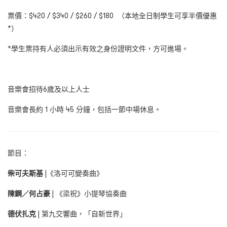
票價：$420 / $340 / $260 / $180
（本地全日制學生可享半價優惠
*
）
*
學生票持有人必須出示有效之身份證明文件，方可進場。
音樂會招待6
歲及以上人士
音樂會長約 1
小時
45
分鐘，包括一節中場休息。
節目：
柴可夫斯基
|
《洛可可變奏曲》
陳鋼／何占豪
|
《梁祝》小提琴協奏曲
德伏扎克
|
第九交響曲，「自新世界」