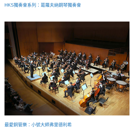
HKS獨奏會系列：葛羅夫納鋼琴獨奏會
最愛銅管樂：小號大師弗里德利希