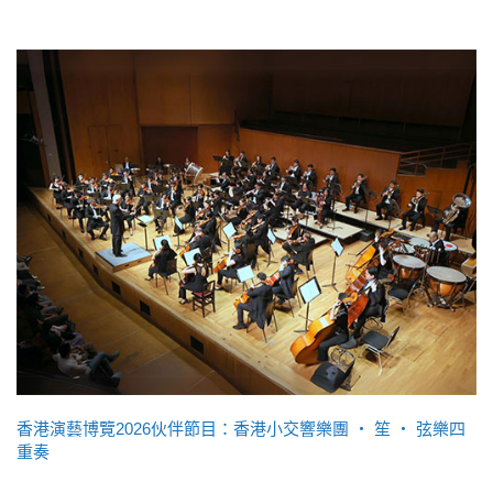
香港演藝博覽2026伙伴節目：香港小交響樂團 ‧ 笙 ‧ 弦樂四
重奏