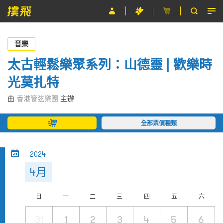
節目
音樂
主辦單位
太古輕鬆樂聚系列：山德靈 | 歡樂時
光莫扎特
關於撲飛
由
香港管弦樂團
主辦
條款及細則
全部票價種類
EN
2024
4月
日
一
二
三
四
五
六
31
1
2
3
4
5
6