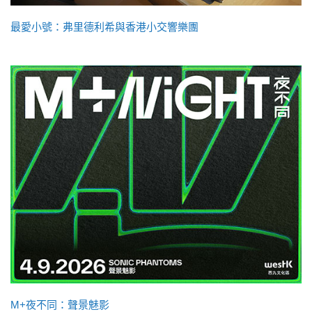
最愛小號：弗里德利希與香港小交響樂團
M+夜不同：聲景魅影