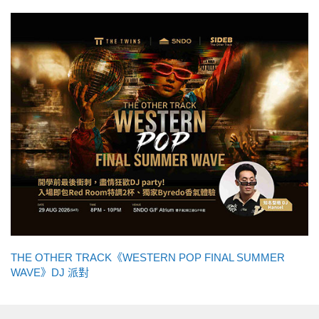
THE OTHER TRACK《WESTERN POP FINAL SUMMER
WAVE》DJ 派對