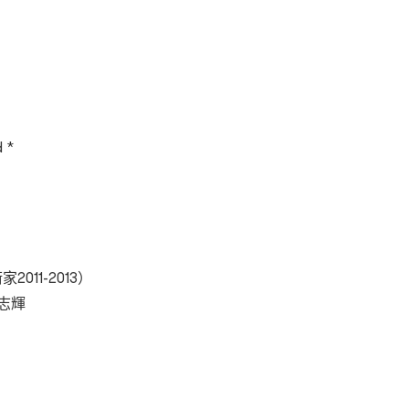
 *
術家
2011-2013
）
志輝