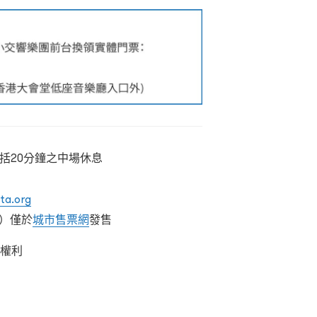
包括20分鐘之中場休息
ta.org
位）僅於
城市售票網
發售
之權利