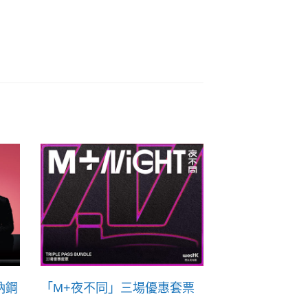
納鋼
「M+夜不同」三場優惠套票