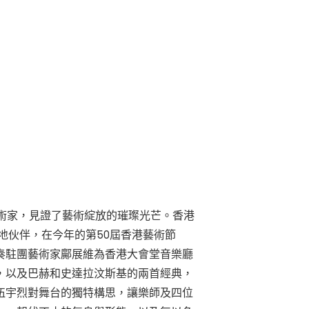
）
藝術家，見證了藝術綻放的璀璨光芒。香港
場地伙伴，在今年的第50屆香港藝術節
奏駐團藝術家鄺展維為香港大會堂音樂廳
》，以及巴赫和史達拉汶斯基的兩首經典，
伍宇烈對舞台的獨特構思，讓樂師及四位