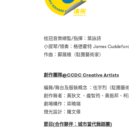
桂冠音樂總監/指揮：葉詠詩
小提琴/領奏：格德霍特 James Cuddeford
作曲：鄺展維（駐團藝術家）
創作團隊
@CCDC Creative Artists
編舞/舞台及服裝概念 ：伍宇烈（駐團藝
創作舞者：黃狄文 、龐智筠、黃振邦、柯
劇場構作：梁曉端
燈光設計：羅文偉
節目
(
合作夥伴
：
城市當代舞蹈團
)