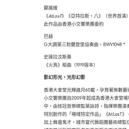
鄺展維
《
AtLasT
》《亞特拉斯‧八》（世界首演
此作品由香港小交響樂團委約
巴赫
G大調第三勃蘭登堡協奏曲，BWV1048 *
史達拉汶斯基
《火鳥》組曲（1919版本）
影幻形光，光形幻影
香港大會堂光輝歲月60載，孕育著無數
小交響樂團自2009年起成為香港大會堂
中，由桂冠音樂總監葉詠詩，指揮樂團演
特別創作的「場域特定作品」《AtLasT
加上舞壇鬼才，城市當代舞蹈團藝術總監