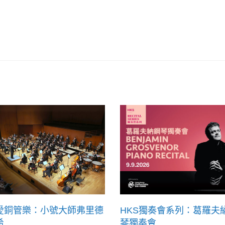
愛銅管樂：小號大師弗里德
HKS獨奏會系列：葛羅夫
希
琴獨奏會