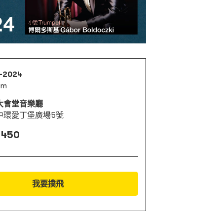
1-2024
pm
大會堂音樂廳
中環愛丁堡廣場5號
 450
我要撲飛