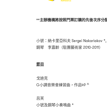
**主辦機構將按照門票訂購的先後次序分配
小號：納卡里亞科夫 Sergei Nakariakov *,
鋼琴 李嘉齡（駐團藝術家 2010-2011）
節目
戈迪克
G小調音樂會練習曲，作品49 ^
呂芙
小號及鋼琴小奏鳴曲 *