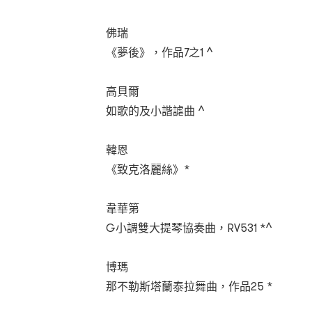
佛瑞
《夢後》，作品7之1 ^
高貝爾
如歌的及小諧謔曲 ^
韓恩
《致克洛麗絲》*
韋華第
G小調雙大提琴協奏曲，RV531 *^
博瑪
那不勒斯塔蘭泰拉舞曲，作品25 *