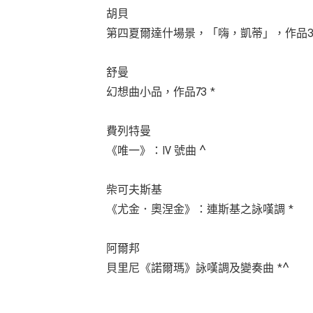
胡貝
第四夏爾達什場景，「嗨，凱蒂」，作品32
舒曼
幻想曲小品，作品73 *
費列特曼
《唯一》：IV 號曲 ^
柴可夫斯基
《尤金．奧涅金》：連斯基之詠嘆調 *
阿爾邦
貝里尼《諾爾瑪》詠嘆調及變奏曲 *^