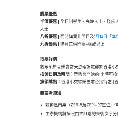
購票優
惠
半價優惠
|
全日制學生、高齡人士、殘疾
人士
八折優惠 |
同時購買此節目及
1月13日「
九折優惠
|
購買正價門票4張或以上
取票詳
情
觀眾須於音樂會當天憑確認電郵於香港小
換領日期及時間
：
音樂會開始前1
小時可換
換領地點
：
香港小交響樂團前台接待處
(
購票者須
知
輪椅區門票（ZE5-8及ZE24-27座位）
主辦機構將按照門票訂購的先後次序分