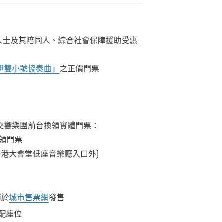
人士及其陪同人、綜合社會保障援助受惠
塞伊雙小號協奏曲」
之正價門票
交響樂團前台換領實體門票：
領門票
香港大會堂低座音樂廳入口外)
僅於
城市售票網
發售
配座位