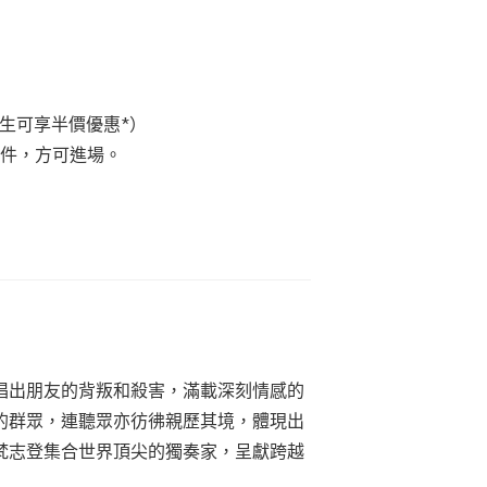
日制學生可享半價優惠*）
文件，方可進場。
唱出朋友的背叛和殺害，滿載深刻情感的
的群眾，連聽眾亦彷彿親歷其境，體現出
梵志登集合世界頂尖的獨奏家，呈獻跨越