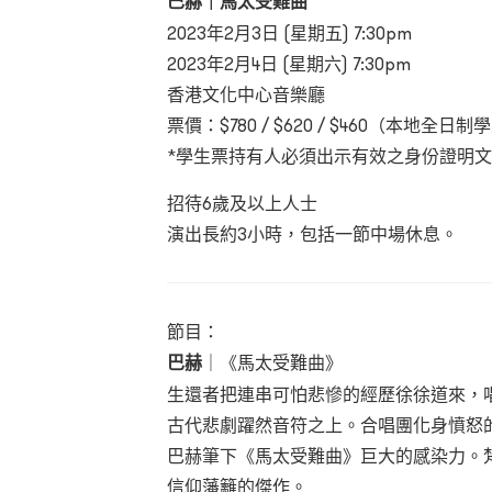
巴赫｜馬太受難曲
2023年2月3日 (星期五) 7:30pm
2023年2月4日 (星期六) 7:30pm
香港文化中心音樂廳
票價：$780 / $620 / $460（本地全
*學生票持有人必須出示有效之身份證明
招待6歲及以上人士
演出長約3小時，包括一節中場休息。
節目：
巴赫
｜《馬太受難曲》
生還者把連串可怕悲慘的經歷徐徐道來，
古代悲劇躍然音符之上。合唱團化身憤怒
巴赫筆下《馬太受難曲》巨大的感染力。
信仰藩籬的傑作。