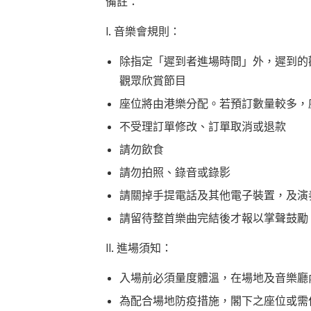
備註：
I. 音樂會規則：
除指定「遲到者進場時間」外，遲到的
觀眾欣賞節目
座位將由港樂分配。若預訂數量較多，
不受理訂單修改、訂單取消或退款
請勿飲食
請勿拍照、錄音或錄影
請關掉手提電話及其他電子裝置，及演
請留待整首樂曲完結後才報以掌聲鼓勵
II. 進場須知：
入場前必須量度體溫，在場地及音樂廳
為配合場地防疫措施，閣下之座位或需