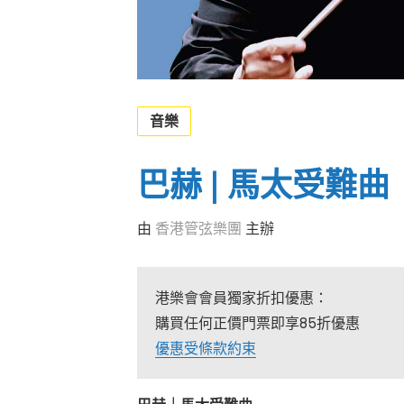
音樂
巴赫 | 馬太受難曲
由
香港管弦樂團
主辦
港樂會會員獨家折扣優惠：
購買任何正價門票即享85折優惠
優惠受條款約束