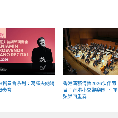
KS獨奏會系列：葛羅夫納鋼
香港演藝博覽2026伙伴節
獨奏會
目：香港小交響樂團 ‧ 笙
弦樂四重奏