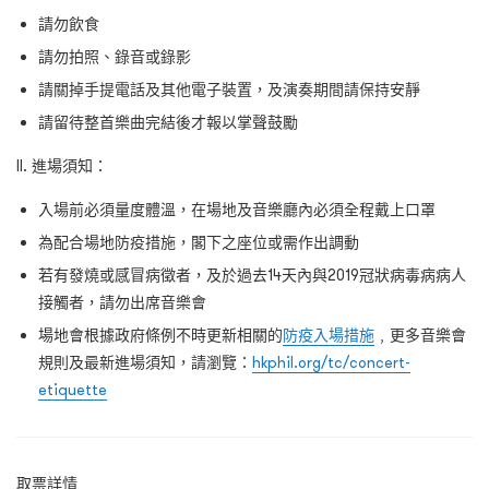
請勿飲食
請勿拍照、錄音或錄影
請關掉手提電話及其他電子裝置，及演奏期間請保持安靜
請留待整首樂曲完結後才報以掌聲鼓勵
II. 進場須知：
入場前必須量度體溫，在場地及音樂廳內必須全程戴上口罩
為配合場地防疫措施，閣下之座位或需作出調動
若有發燒或感冒病徵者，及於過去14天內與2019冠狀病毒病病人
接觸者，請勿出席音樂會
場地會根據政府條例不時更新相關的
防疫入場措施
﹐更多音樂會
規則及最新進場須知，請瀏覽：
hkphil.org/tc/concert-
etiquette
取票詳情