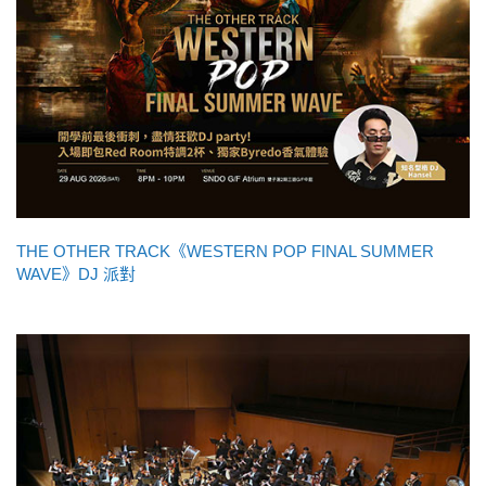
THE OTHER TRACK《WESTERN POP FINAL SUMMER
WAVE》DJ 派對