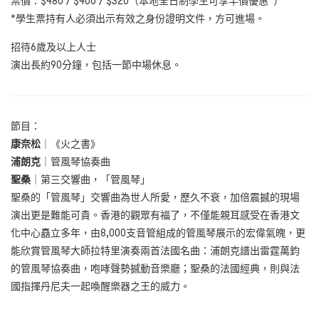
票價：$480 / $400 / $320（本地全日制學生可享半價優惠*）
*學生票持有人必須出示有效之身份證明文件，方可進場。
招待6歲及以上人士
演出長約90分鐘，包括一節中場休息。
節目：
康奈松
｜
《火之書》
浦朗克
｜
管風琴協奏曲
聖桑
｜
第三交響曲，「管風琴」
聖桑的「管風琴」交響曲為世人所愛，歷久不衰，加倍震撼的現場
演出更是難能可貴。香港的觀眾有福了，不僅能親耳感受在香港文
化中心矗立多年，由8,000支音管組成的管風琴展示的宏偉氣魄，更
能欣賞管風琴大師拉特里演奏兩首法國名曲：浦朗克譜出雷霆萬鈞
的管風琴協奏曲，咆哮聲勢撼動音樂廳；聖桑的法國經典，則與法
國指揮丹尼夫一起喚醒樂器之王的威力。