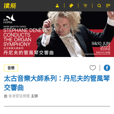
節目
主辦單位
關於撲飛
條款及細則
EN
音樂
太古音樂大師系列：丹尼夫的管風琴
交響曲
由
香港管弦樂團
主辦