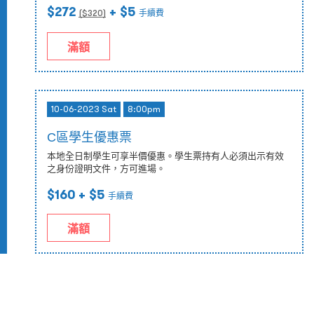
$272
+ $5
($
320
)
手續費
滿額
10-06-2023 Sat
8:00pm
C區學生優惠票
本地全日制學生可享半價優惠。學生票持有人必須出示有效
之身份證明文件，方可進場。
$160
+ $5
手續費
滿額