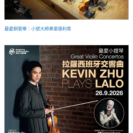
最愛銅管樂：小號大師弗里德利希