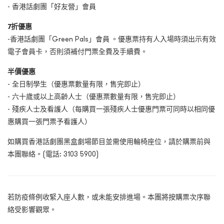
-
香港話劇團「好友營」會員
7折優惠
-香港話劇團「
Green Pals
」會員 。優惠票持有人入場時須出示有效
電子會員卡，否則須補付門票全費及手續費。
半價優惠
-
全日制學生（優惠票數量有限，售完即止）
-
六十歲或以上高齡人士（優惠票數量有限，售完即止）
-
殘疾人士及看護人（每購買一張殘疾人士優惠門票可同時以相同優
惠購買一張門票予看護人）
如購買香港話劇團黑盒劇場節目並需使用輪椅座位，請於購票前與
本團聯絡。(電話: 3103 5900)
若防疫條例收緊入座人數，或未能安排進場。本團將按購票次序聯
絡受影響觀眾。