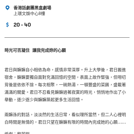
香港話劇團黑盒劇場
上環文娛中心8樓
20 - 40
時光可否凝住
讓我完成妳的心願
君日與嫲嫲自小相依為命，感情非常深厚。升上大學後，君日搬進
宿舍，嫲嫲要獨自面對充滿回憶的空間，表面上故作堅強，但嘮叨
背後是依依不捨。每次相聚，一碗熱湯，一頓豐盛的菜餚，盛載著
滿滿的關愛。君日不忍看見嫲嫲過著寂寞的時光，悄悄地作出了小
舉動，逐少逐少與嫲嫲築起更多生活回憶。
兩嫲孫的對話，淡淡然的生活日常，看似理所當然，但二人心裡明
白時間是無情的，君日只望在嫲嫲有限的時間內完成她的心願……