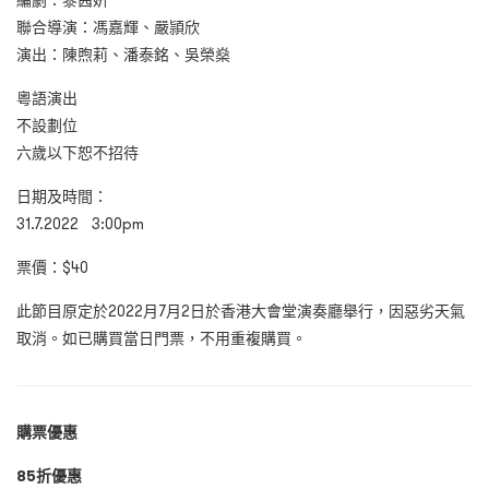
編劇：黎茜姸
聯合導演：馮嘉輝
、嚴頴欣
演出：陳煦莉
、潘泰銘、吳榮燊
粵語演出
不設劃位
六歲以下恕不招待
日期及時間：
31.7.2022 3:00pm
票價：$40
此節目原定於2022月7月2日於香港大會堂演奏廳舉行，因惡劣天氣
取消。如已購買當日門票，不用重複購買。
購票優惠
85折優惠