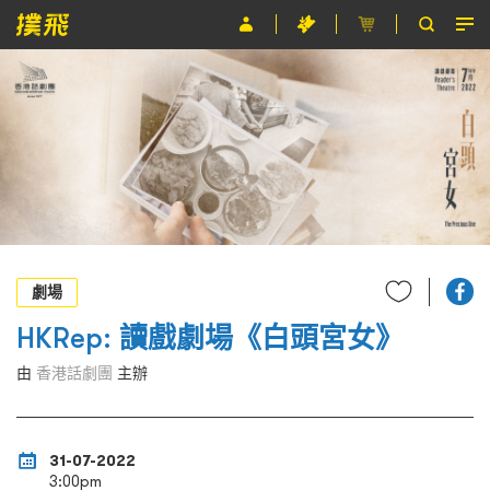
節目
主辦單位
關於撲飛
條款及細則
EN
劇場
HKRep: 讀戲劇場《白頭宮女》
由
香港話劇團
主辦
31-07-2022
3:00pm