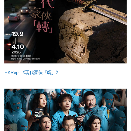
HKRep: 《現代豪俠「轉」》