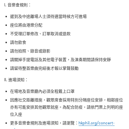
I. 音樂會規則：
遲到及中途離場人士須待適當時候方可進場
座位將由港樂分配
不受理訂單修改、訂單取消或退款
請勿飲食
請勿拍照、錄音或錄影
請關掉手提電話及其他電子裝置，及演奏期間請保持安靜
請留待整首樂曲完結後才報以掌聲鼓勵
II. 進場須知：
在場地及音樂廳內必須全程戴上口罩
因應社交距離措施，觀眾席會採用特別分隔座位安排，相鄰座位
亦有可能安排其他觀眾就座。為配合防疫，請依門票上列明的座
位入座
更多音樂會規則及進場須知，請瀏覽：
hkphil.org/concert-