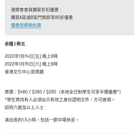
港樂會會員獨家折扣優惠：
購買A區或B區門票即享85折優惠
優惠受條款約束
余隆
|
柴
五
2022年1月14日(五) 晚上8時
2022年1月15日(六) 晚上8時
香港文化中心音樂廳
票價：$480 / $380 / $280（本地全日制學生可享半價優惠*）
*學生票持有人必須出示有效之身份證明文件，方可進場。
招待六歲及以上人士
演出長約1.5小時，包括一節中場休息。