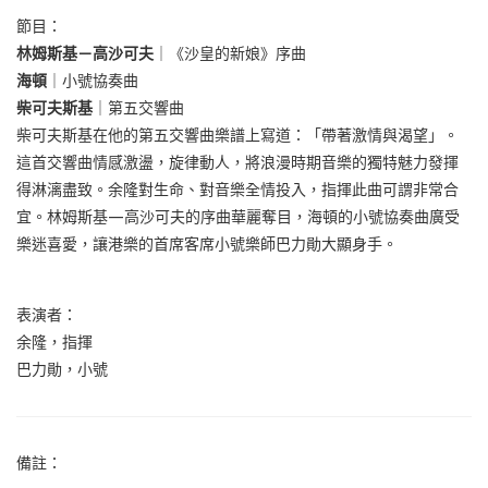
節目：
林姆斯基－高沙可夫
｜《沙皇的新娘》序曲
海頓
｜小號協奏曲
柴可夫斯基
｜第五交響曲
柴可夫斯基在他的第五交響曲樂譜上寫道：「帶著激情與渴望」。
這首交響曲情感激盪，旋律動人，將浪漫時期音樂的獨特魅力發揮
得淋漓盡致。余隆對生命、對音樂全情投入，指揮此曲可謂非常合
宜。林姆斯基—高沙可夫的序曲華麗奪目，海頓的小號協奏曲廣受
樂迷喜愛，讓港樂的首席客席小號樂師巴力勛大顯身手。
表演者：
余隆，指揮
巴力勛，小號
備註：