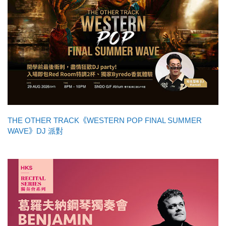
THE OTHER TRACK《WESTERN POP FINAL SUMMER
WAVE》DJ 派對