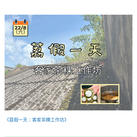
《荔假一天：客家茶粿工作坊》