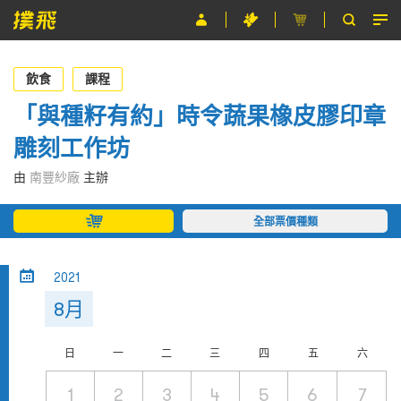
節目
飲食
課程
主辦單位
「與種籽有約」時令蔬果橡皮膠印章
雕刻工作坊
關於撲飛
由
南豐紗廠
主辦
條款及細則
全部票價種類
EN
2021
8月
日
一
二
三
四
五
六
1
2
3
4
5
6
7