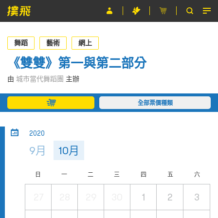
節目
舞蹈
藝術
網上
主辦單位
《雙雙》第一與第二部分
關於撲飛
由
城市當代舞蹈團
主辦
條款及細則
全部票價種類
EN
2020
9月
10月
日
一
二
三
四
五
六
27
28
29
30
1
2
3