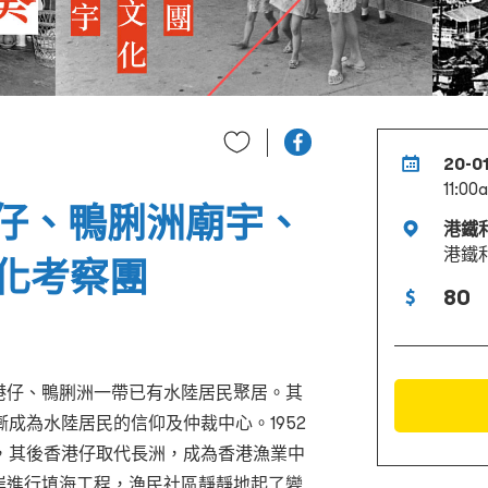
20-0
11:00
港仔、鴨脷洲廟宇、
港鐵
港鐵
化考察團
80
港仔、鴨脷洲一帶已有水陸居民聚居。其
成為水陸居民的信仰及仲裁中心。1952
，其後香港仔取代長洲，成為香港漁業中
沿岸進行填海工程，漁民社區靜靜地起了變