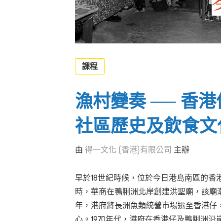
課程
漁村變奏 ── 香
社區歷史及飲食文
由
得一文化 (香港)有限公司
主辦
早於18世紀時候，位於今日港島南區的香
時，華商在鴨脷洲北岸創建洪聖廟，該廟漸
年，港府將長洲魚類統營市場遷至香港仔
心。1970年代，港府在香港仔及鴨脷洲