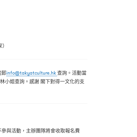
）
家）
電郵
info@takyatculture.hk
查詢。活動當
347林小姐查詢。
感謝 閣下對得一文化的支
不參與活動，主辦團隊將會收取報名費