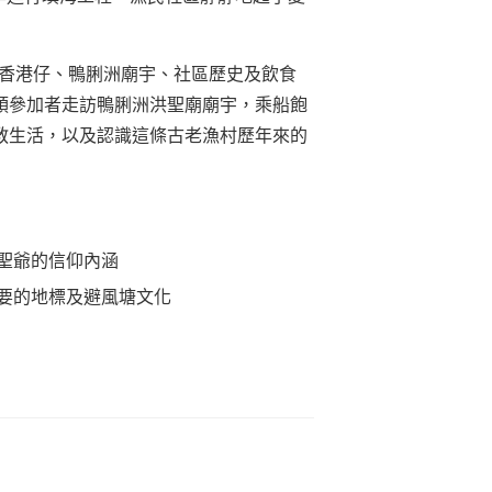
─香港仔、鴨脷洲廟宇、社區歷史及飲食
領參加者走訪鴨脷洲洪聖廟廟宇，乘船飽
教生活，以及認識這條古老漁村歷年來的
聖爺的信仰內涵
要的地標及避風塘文化