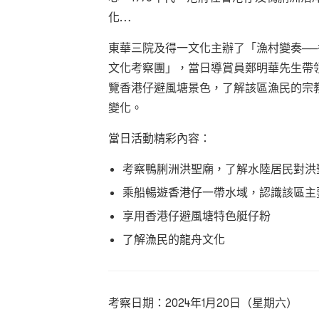
化…
東華三院及得一文化主辦了「漁村變奏─
文化考察團」，當日導賞員鄭明華先生帶
覽香港仔避風塘景色，了解該區漁民的宗
變化。
當日活動精彩內容：
考察鴨脷洲洪聖廟，了解水陸居民對洪
乘船暢遊香港仔一帶水域，認識該區主
享用香港仔避風塘特色艇仔粉
了解漁民的龍舟文化
考察日期：2024年1月20日（星期六）