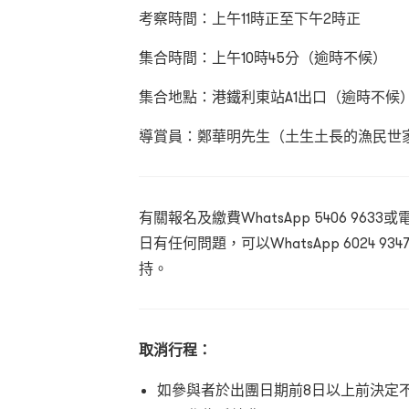
考察時間：上午11時正至下午2時正
集合時間：上午10時45分（逾時不候）
集合地點：港鐵利東站A1出口（逾時不候
導賞員：鄭華明先生（土生土長的漁民世
有關報名及繳費WhatsApp
5406 9633或
日有任何問題，可以WhatsApp
6024 9
持。
取消行程：
如參與者於出團日期前8日以上前決定