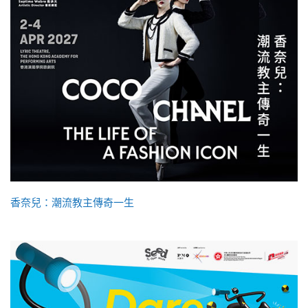
香奈兒：潮流教主傳奇一生