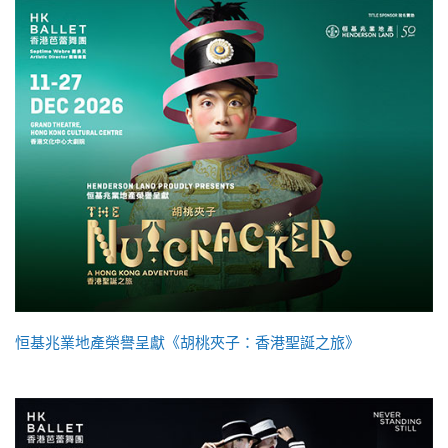
恒基兆業地產榮譽呈獻《胡桃夾子：香港聖誕之旅》