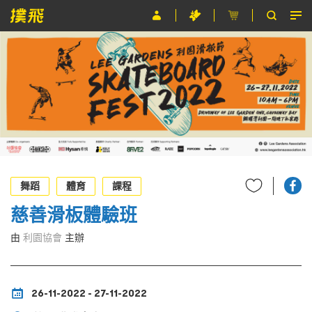
節目
主辦單位
關於撲飛
條款及細則
EN
舞蹈
體育
課程
慈善滑板體驗班
由
利園協會
主辦
26-11-2022 - 27-11-2022