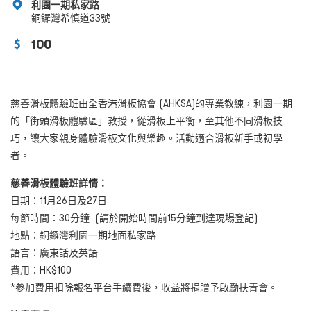
利園一期私家路
銅鑼灣希慎道33號
100
慈善滑板體驗班由全香港滑板協會 (AHKSA)的專業教練，利園一期
的「街頭滑板體驗區」教授，從滑板上平衡，至其他不同滑板技
巧，讓大家親身體驗滑板文化與樂趣。活動適合滑板新手或初學
者。
慈善滑板體驗班詳情：
日期：11月26日及27日
每節時間：30分鐘 (請於開始時間前15分鐘到達現場登記)
地點：銅鑼灣利園一期地面私家路
語言：廣東話及英語
費用：HK$100
*參加費用扣除報名平台手續費後，收益將捐贈予啟勵扶青會。