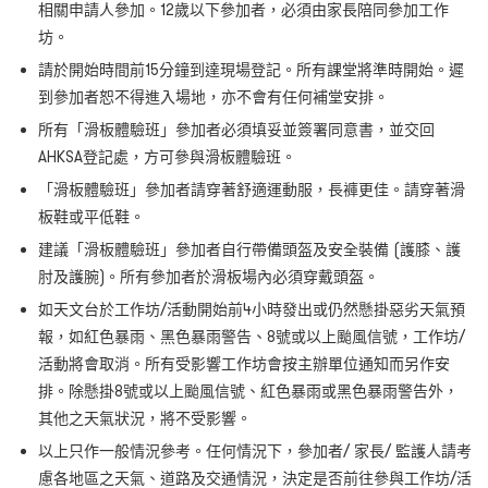
相關申請人參加。12歲以下參加者，必須由家長陪同參加工作
坊。
請於開始時間前15分鐘到達現場登記。所有課堂將準時開始。遲
到參加者恕不得進入場地，亦不會有任何補堂安排。
所有「滑板體驗班」參加者必須填妥並簽署同意書，並交回
AHKSA登記處，方可參與滑板體驗班。
「滑板體驗班」參加者請穿著舒適運動服，長褲更佳。請穿著滑
板鞋或平低鞋。
建議「滑板體驗班」參加者自行帶備頭盔及安全裝備 (護膝、護
肘及護腕)。所有參加者於滑板場內必須穿戴頭盔。
如天文台於工作坊/活動開始前4小時發出或仍然懸掛惡劣天氣預
報，如紅色暴雨、黑色暴雨警告、8號或以上颱風信號，工作坊/
活動將會取消。所有受影響工作坊會按主辦單位通知而另作安
排。除懸掛8號或以上颱風信號、紅色暴雨或黑色暴雨警告外，
其他之天氣狀況，將不受影響。
以上只作一般情況參考。任何情況下，參加者/ 家長/ 監護人請考
慮各地區之天氣、道路及交通情況，決定是否前往參與工作坊/活