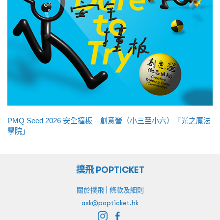
PMQ Seed 2026 安全撞板 – 創意營（小三至小六）「光之魔法
學院」
撲飛 POPTICKET
|
關於撲飛
條款及細則
ask@popticket.hk