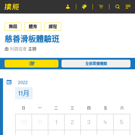
節目
舞蹈
體育
課程
主辦單位
慈善滑板體驗班
關於撲飛
由
利園協會
主辦
條款及細則
全部票價種類
EN
2022
11月
日
一
二
三
四
五
六
30
31
1
2
3
4
5