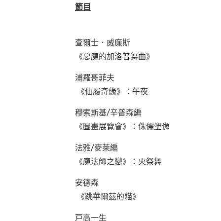
節目
查爾士．威廉斯
《惡魔的加洛普舞曲》
浦羅哥菲夫
《仙履奇緣》：午夜
穆索斯基/辛普森編
《圖畫展覽會》：侏儒塑像
法雅/麥萊編
《魔法師之戀》：火祭舞
安德森
《跳華爾茲的貓》
戸高一生