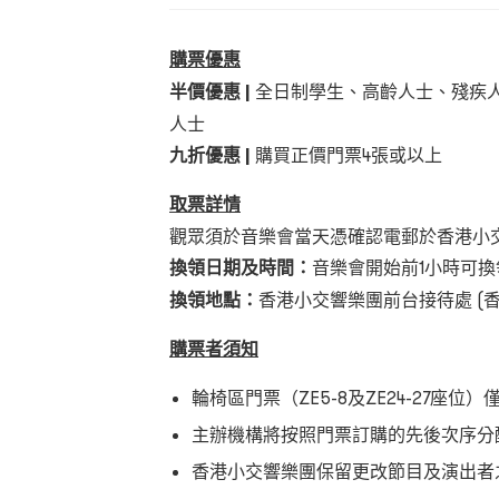
購票優
惠
半價優惠 |
全日制學生、高齡人士、殘疾
人士
九折優惠 |
購買正價門票4張或以上
取票詳
情
觀眾須於音樂會當天憑確認電郵於香港小
換領日期及時間
：
音樂會開始前1小時可換
換領地點
：
香港小交響樂團前台接待處 (
購票者須
知
輪椅區門票（ZE5-8及ZE24-27座位）
主辦機構將按照門票訂購的先後次序分
香港小交響樂團保留更改節目及演出者