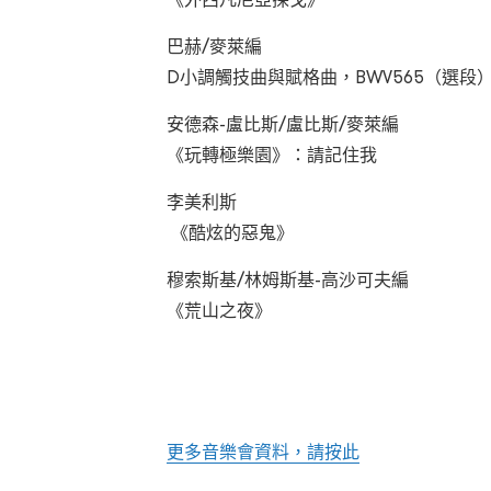
巴赫/麥萊編
D小調觸技曲與賦格曲，BWV565（選段
安德森-盧比斯/盧比斯/麥萊編
《玩轉極樂園》：請記住我
李美利斯
《酷炫的惡鬼》
穆索斯基/林姆斯基-高沙可夫編
《荒山之夜》
更多音樂會資料，請按此