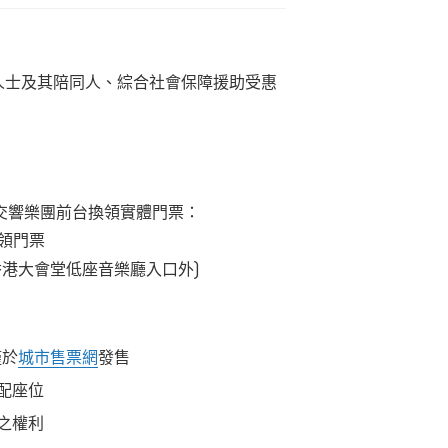
人士及其陪同人、綜合社會保障援助受惠
交響樂團前台換領實體門票：
領門票
香港大會堂低座音樂廳入口外)
僅於
城市售票網
發售
配座位
之權利