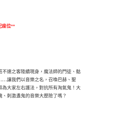
座位**
班不速之客陸續現身，魔法師的門徒、骷
……讓我們以音樂之名，召喚巴赫、聖
蒜為大家左右護法，對抗所有淘氣鬼！大
魄、刺激盞鬼的音樂大歷險了嗎？