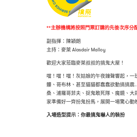
**主辦機構將按照門票訂購的先後次序分配
副指揮：陳穎朗
主持：麥萊 Alasdair Malloy
歡迎大家蒞臨麥萊叔叔的搞鬼大屋！
噹！噹！噹！灰姑娘的午夜鐘聲響起，一
髏、哥布林、甚至貓貓都蠢蠢欲動搞搞震
桑、浦羅哥菲夫、捉鬼敢死隊、魔鏡、大
家準備好一齊扮鬼扮馬，展開一場驚心動
入場造型提示：你最搞鬼嚇人的裝扮