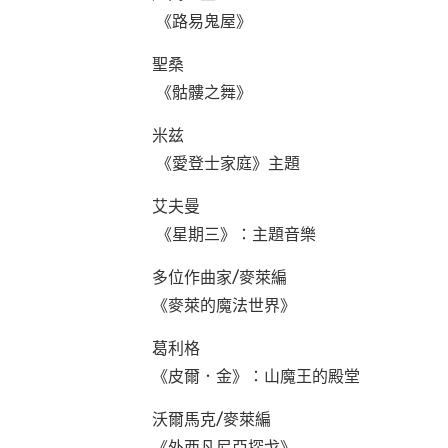
《路易鬼屋》
聖桑
《骷髏之舞》
米兹
《愛登士家庭》主題
艾夫曼
《星期三》：主題音樂
多位作曲家/麥萊編
《麥萊的魔法世界》
葛利格
《皮爾．金》：山魔王的殿堂
沃爾馬克/麥萊
《外西凡尼亞探戈》