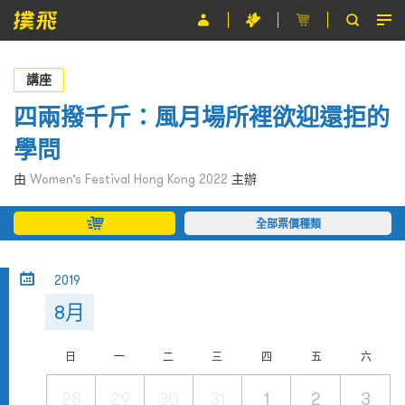
節目
講座
主辦單位
四兩撥千斤：風月場所裡欲迎還拒的
學問
關於撲飛
由
Women’s Festival Hong Kong 2022
主辦
條款及細則
全部票價種類
EN
2019
8月
日
一
二
三
四
五
六
28
29
30
31
1
2
3