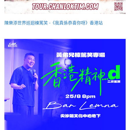
陳樂添世界巡迴棟篤笑 -《我真係恭喜你呀》香港站