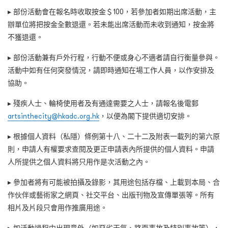
▸ 部份活動會在報名時收取按金＄100，若參加者如期出席活動，主
辦單位將把按金全數退還。若未能出席活動而未收到通知，按金將
不獲退還。
▸ 部份活動兼有戶外行程，行動不便或身心不適者請自行衡量參與。
活動中如有任何突發情況，請即時通知在場工作人員，以作安排及
協助。
▸ 殘疾人士、輪椅使用者及有通達需要之人士，請報名後電郵
artsinthecity@hkadc.org.hk
，以便為閣下提供適切安排。
▸ 根據個人資料（私隱）條例第十八、二十二及附表一載列的第六原
則，申請人有權要求查閱及更正申請表內所提供的個人資料。申請
人所提供之個人資料將只用作是次活動之內。
▸ 參加者將有可能被拍攝及錄影，其用途包括存檔、上載到本局、合
作伙伴或藝術家之網頁、社交平台、出版刊物及宣傳單張等。所有
相片及片段只會用作推廣用途。