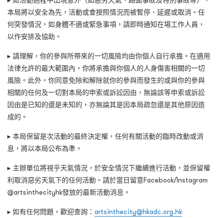
▸ 如活動過程中出現意外（如惡劣天氣、路面事故及特別事故等），
本局將以安全為先，活動或會按照情況而被暫停、延遲或取消。任
何突發情況，如身體不適或緊急事項，請即時通知在場工作人員，
以作安排及協助。
▸ 請理解，你的參與所帶來的一切風險均由你個人自行承擔。在適用
法律允許的最大範圍內，你將承擔與你個人的人身傷害相關的一切
風險。此外，你同意免除和解除就你的參與而發生的或與你的參與
相關的任何及一切對本局的申索或訴訟因由，無論該等申索或訴訟
因由是已知的還是未知的，亦無論其是因本局疏忽還是其他原因造
成的。
▸ 本局保留是次活動的最終決定權，任何有關活動的臨時改動或消
息，將以本局公布為準。
▸ 主辦單位將視乎天氣情況，於安全情況下繼續進行活動，並保留權
利取消惡劣天氣下的任何活動。請於當日留意Facebook/Instagram
@artsinthecityhk發放的最新活動消息。
▸ 如有任何問題，歡迎查詢：
artsinthecity@hkadc.org.hk