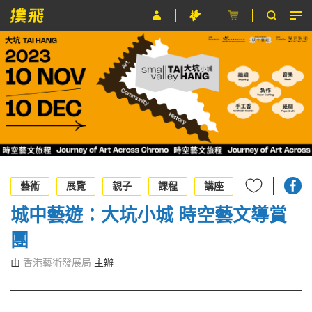
節目
主辦單位
關於撲飛
條款及細則
EN
藝術
展覽
親子
課程
講座
城中藝遊：大坑小城 時空藝文導賞
團
由
香港藝術發展局
主辦