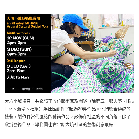
大坑小城項目一共邀請了五位藝術家及團隊（陳庭章、鄭志堅、Hira
Hira、蕭俞、杜煥）為社區創作了超過20件作品。他們糅合傳統的
技藝，製作具當代風格的藝術作品，散佈在社區的不同角落。除了
欣賞藝術作品，導賞團也會介紹大坑社區的藝術創意景點。