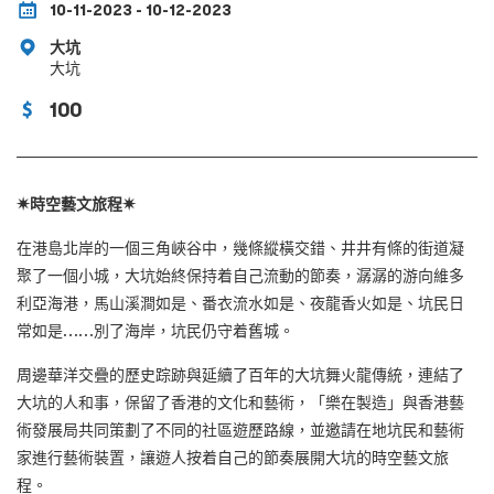
10-11-2023 - 10-12-2023
大坑
大坑
100
✷時空藝文旅程✷
在港島北岸的一個三角峽谷中，幾條縱橫交錯、井井有條的街道凝
聚了一個小城，大坑始終保持着自己流動的節奏，潺潺的游向維多
利亞海港，馬山溪澗如是、番衣流水如是、夜龍香火如是、坑民日
常如是……別了海岸，坑民仍守着舊城。
周邊華洋交疊的歷史踪跡與延續了百年的大坑舞火龍傳統，連結了
大坑的人和事，保留了香港的文化和藝術，「樂在製造」與香港藝
術發展局共同策劃了不同的社區遊歷路線，並邀請在地坑民和藝術
家進行藝術裝置，讓遊人按着自己的節奏展開大坑的時空藝文旅
程。