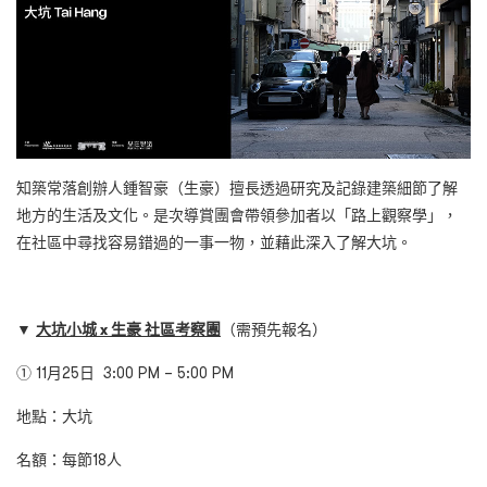
知築常落創辦人鍾智豪（生豪）擅長透過研究及記錄建築細節了解
地方的生活及文化。是次導賞團會帶領參加者以「路上觀察學」，
在社區中尋找容易錯過的一事一物，並藉此深入了解大坑。
▼
大坑小城
x
生豪
社區考察團
（需預先報名）
① 11月25日 3:00 PM – 5:00 PM
地點：大坑
名額：每節18人