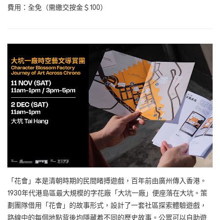
費用：全免（需繳交按金＄100）
「花會」本是清朝時期的民間睹搏遊戲，百年前由廣州傳入香港。
1930年代港島區最大規模的字花廠「大坑一廠」便座落在大坑。策
劃團隊借用「花會」的故事形式，設計了一套社區探索體驗遊戲，
路線中的每個地點背後均隱藏着不同的歷史故事。公眾可以自助遊