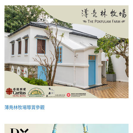
薄鳧林牧場導賞參觀