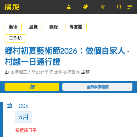
節目
藝術
展覽
課程
導賞團
主辦單位
工作坊
鄉村初夏藝術節2026：做個自家人 -
關於撲飛
村越一日通行證
條款及細則
由
香港理工大學設計學院 重聚谷埔團隊
主辦
EN
全部票價種類
2026
5月
請選擇日子