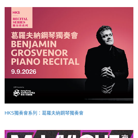
HKS獨奏會系列：葛羅夫納鋼琴獨奏會