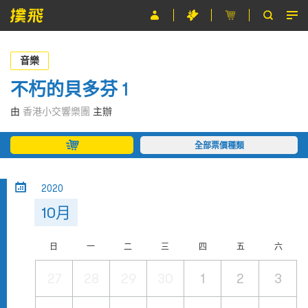
節目
音樂
主辦單位
不朽的貝多芬 1
關於撲飛
由
香港小交響樂團
主辦
條款及細則
全部票價種類
EN
2020
10月
日
一
二
三
四
五
六
27
28
29
30
1
2
3