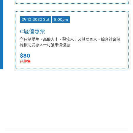
24-10-2020 Sat
8:00pm
C區優惠票
全日制學生、高齡人士、殘疾人士及其陪同人、綜合社會保
障援助受惠人士可獲半價優惠
$80
已停售