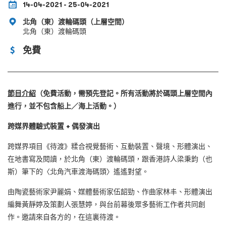
14-04-2021 - 25-04-2021
北角（東）渡輪碼頭（上層空間）
北角（東）渡輪碼頭
免費
節目
介紹
（免費活動，需預先登記。所有活動將於碼頭上層空間內
進行，並不包含船上／海上活動。）
跨媒界體驗式裝置
+
偶發演出
跨媒界項目《待渡》糅合視覺藝術、互動裝置、聲境、形體演出、
在地書寫及閱讀，於北角（東）渡輪碼頭，跟香港詩人梁秉鈞（也
斯）筆下的〈北角汽車渡海碼頭〉遙遙對望。
由陶瓷藝術家尹麗娟、媒體藝術家伍韶勁、作曲家林丰、形體演出
編舞黃靜婷及策劃人張慧婷，與台前幕後眾多藝術工作者共同創
作。邀請來自各方的，在這裏待渡。