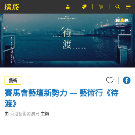
節目
主辦單位
關於撲飛
條款及細則
EN
藝術
賽馬會藝壇新勢力 — 藝術行《待
渡》
由
香港藝術發展局
主辦