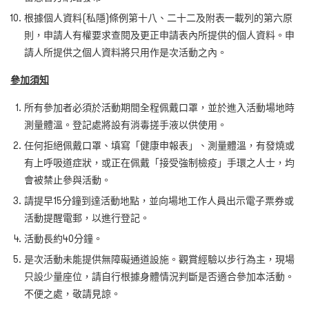
根據個人資料(私隱)條例第十八、二十二及附表一載列的第六原
則，申請人有權要求查閱及更正申請表內所提供的個人資料。申
請人所提供之個人資料將只用作是次活動之內。
參加須知
所有參加者必須於活動期間全程佩戴口罩，並於進入活動場地時
測量體溫。登記處將設有消毒搓手液以供使用。
任何拒絕佩戴口罩、填寫「健康申報表」、測量體溫，有發燒或
有上呼吸道症狀，或正在佩戴「接受強制檢疫」手環之人士，均
會被禁止參與活動。
請提早15分鐘到達活動地點，並向場地工作人員出示電子票券或
活動提醒電郵，以進行登記。
活動長約40分鐘。
是次活動未能提供無障礙通道設施。觀賞經驗以步行為主，現場
只設少量座位，請自行根據身體情況判斷是否適合參加本活動。
不便之處，敬請見諒。