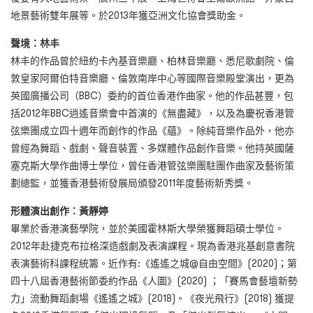
地景藝術雙年展等。於2013年獲亞洲文化協會獎助金。
聲境：林丰
林丰的作品曾於紐約卡內基音樂廳、柏林音樂廳、悉尼歌劇院、倫
敦皇家阿爾伯特音樂廳、倫敦南岸中心等國際音樂殿堂演出，更為
英國廣播公司（BBC）委約的首位香港作曲家。他的作品甚豐，包
括2012年BBC逍遙音樂會中首演的《無盡藏》，以及為慶祝香港管
弦樂團成立四十週年而創作的作品《蘊》。除純音樂作品外，他亦
曾經為舞蹈、戲劇、聲音裝置、多媒體作品創作音樂。他持英國薩
塞克斯大學作曲博士學位，曾任香港管弦樂團駐團作曲家及藝術策
劃總監，並獲香港藝術發展局頒發2011年度藝術新秀獎。
形體演出創作：黃靜婷
畢業於香港演藝學院，並於美國霍林斯大學榮獲舞蹈碩士學位。
2012年赴捷克布拉格深造戲劇及表演課程。現為香港兆基創意書院
表演藝術科課程統籌。近作有:《遙遙之城@自由空間》(2020)；第
四十八屆香港藝術節委約作品《人圖》(2020) ；「賽馬會藝壇新勢
力」流動舞蹈劇場《遙遙之城》(2018)。《夜光飛行》(2018) 獲提