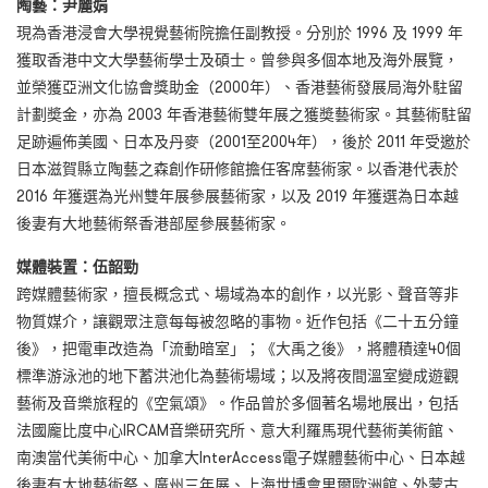
陶藝：尹麗娟
現為香港浸會大學視覺藝術院擔任副教授。分別於 1996 及 1999 年
獲取香港中文大學藝術學士及碩士。曾參與多個本地及海外展覽，
並榮獲亞洲文化協會獎助金（2000年）、香港藝術發展局海外駐留
計劃奬金，亦為 2003 年香港藝術雙年展之獲奬藝術家。其藝術駐留
足跡遍佈美國、日本及丹麥（2001至2004年），後於 2011 年受邀於
日本滋賀縣立陶藝之森創作研修館擔任客席藝術家。以香港代表於
2016 年獲選為光州雙年展參展藝術家，以及 2019 年獲選為日本越
後妻有大地藝術祭香港部屋參展藝術家。
媒體裝置：伍韶勁
跨媒體藝術家，擅長概念式、場域為本的創作，以光影、聲音等非
物質媒介，讓觀眾注意每每被忽略的事物。近作包括《二十五分鐘
後》，把電車改造為「流動暗室」；《大禹之後》，將體積達40個
標準游泳池的地下蓄洪池化為藝術場域；以及將夜間溫室變成遊觀
藝術及音樂旅程的《空氣頌》。作品曾於多個著名場地展出，包括
法國龐比度中心IRCAM音樂研究所、意大利羅馬現代藝術美術館、
南澳當代美術中心、加拿大InterAccess電子媒體藝術中心、日本越
後妻有大地藝術祭、廣州三年展、上海世博會里爾歐洲館、外蒙古