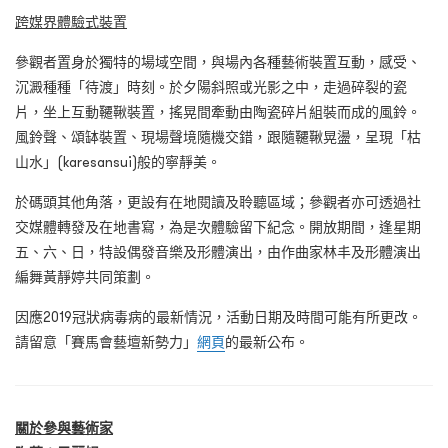
跨媒界體驗式裝置
參觀者置身於獨特的場域空間，與場內各種藝術裝置互動，感受、
沉澱種種「待渡」時刻。於夕陽斜照或光影之中，走過碎裂的瓷
片，坐上互動韆鞦裝置，搖晃間牽動由陶瓷碎片組裝而成的風鈴。
風鈴聲、頌缽裝置、現場聲境隨機交錯，跟隨韆鞦晃盪，呈現「枯
山水」(karesansui)般的寧靜美。
於碼頭其他角落，更設有在地閱讀及聆聽區域；參觀者亦可透過社
交媒體轉發及在地書寫，為是次體驗留下紀念。開放期間，逢星期
五、六、日，特設偶發音樂及形體演出，由作曲家林丰及形體演出
編舞黃靜婷共同策劃。
因應2019冠狀病毒病的最新情況，活動日期及時間可能有所更改。
請留意「賽馬會藝壇新勢力」
網頁
的最新公布。
關於參與藝術家