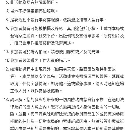
此活動為語言無障礙節目。
場地不提供車輛停泊服務。
是次活動不設行李寄存服務，敬請避免攜帶大型行李。
參加者將有可能被拍攝及錄影，其用途包括存檔、上載到本局或
藝術家之網頁、社交平台、出版刊物及宣傳單張等。所有相片及
片段只會用作推廣藝術及教育用途。
參加者可於場內拍照，請勿使用腳架或／及閃光燈。
參加者必須遵照工作人員的指示。
如活動過程中出現意外（如惡劣天氣、路面事故及特別事故
等），本局將以安全為先，活動或會按照情況而被暫停、延遲或
取消。任何突發情況，如身體不適或緊急事項，請即時通知在場
工作人員，以作安排及協助。
請理解，您的參與所帶來的一切風險均由您自行承擔。在適用法
律允許的最大範圍內，您將承擔與您的人身傷害相關的一切風
險。並且，您同意免除和解除就您的參與而發生的或與您的參與
相關的任何及一切對本局的申索或訴訟因由，無論該等申索或訴
訟因由是已知的還是未知的，亦無論其是因本局疏忽還是其他原