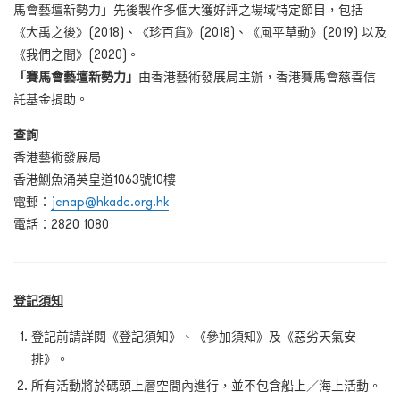
馬會藝壇新勢力」先後製作多個大獲好評之場域特定節目，包括
《大禹之後》(2018)、《珍百貨》(2018)、《風平草動》(2019) 以及
《我們之間》(2020)。
「賽馬會藝壇新勢力」
由香港藝術發展局主辦，香港賽馬會慈善信
託基金捐助。
查詢
香港藝術發展局
香港鰂魚涌英皇道1063號10樓
電郵：
jcnap@hkadc.org.hk
電話：2820 1080
登記須知
登記前請詳閱《登記須知》、《參加須知》及《惡劣天氣安
排》。
所有活動將於碼頭上層空間內進行，並不包含船上／海上活動。