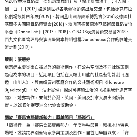
名2019香港舞蹈獎「傑出環境舞蹈」及「傑出群舞演出」;《人間．
獨．白 II》(2017) 被邀到世界各地藝術節演出及交流，包括捷克布拉
格劇場設計四年展(2019)、韓國釜山國際舞蹈博覽會(2018)及德國杜
塞爾多夫國際舞蹈博覽會(2016)、澳洲阿德萊德澳亞藝術節舞蹈交流
平台《Dance Lab》(2017、2018)、CINARS表演藝術交易會2018、
西九文化區管理局與澳洲墨爾本舞蹈機構Dancehouse合作的駐地交
流計劃(2019)。
策劃：張慧婷
張慧婷主要從事白牆以外的藝術創作，在公共空間及不同社區策劃
過程為本的項目。近期項目包括在大帽山川龍的社區藝術計劃《邂
逅！山川人》、與南韓慶州家庭合作的公共藝術項目《Haneure
Byeolttagi》、於「油街實現」探討可持續生活的《如果我們還有空
間》。她亦寫作，並曾於台灣、英國、美國及加拿大展出閱讀裝
置。於2015年獲亞洲文化協會獎助金。
關於
「
賽馬會藝壇新勢力」
壓軸節目「藝術行」
「藝術行」為「賽馬會藝壇新勢力」年度壓軸節目，精挑本地特色
場域，邀請跨界別藝術家參與策劃及創作。自首屆舉辦以來，「賽