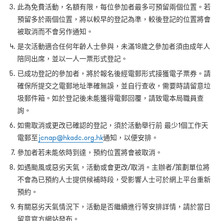
此為免費活動，名額有限，每位參加者最多可預留兩個位置。若
預留多於兩個位置，將以較早的登記為準，較後登記的位置將會
被取消而不會另作通知。
是次活動適合任何年齡人士參與，未滿18歲之參加者須由成年人
陪同出席，並以一人一票形式登記。
已成功登記的參加者，將於報名後經電郵形式接獲電子票券。請
確保所提交之電郵地址準確無誤，並自行查收，需要時請留意垃
圾郵件箱。如於登記後未能獲得電郵回覆，請致電本局職員查
詢。
如需取消或更改已確認的登記，須於活動舉行前 最少1個工作天
電郵至
jcnap@hkadc.org.hk
通知，以便安排。
參加者若未能依時到達，預約位置將會被取消。
如遇颱風或惡劣天氣，活動或會更改/取消。主辦者/策劃單位將
不會為已預約人士提供候補時段，受影響人士可於網上平台重新
預約。
有關惡劣天氣情況下，活動是否繼續進行等安排詳情，請於當日
留意官方網站發布。