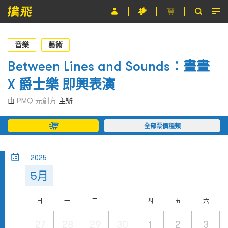
節目
音樂
藝術
主辦單位
Between Lines and Sounds：畫畫
X 爵士樂 即興表演
關於撲飛
由
PMQ 元創方
主辦
條款及細則
全部票價種類
EN
2025
5月
日
一
二
三
四
五
六
27
28
29
30
1
2
3