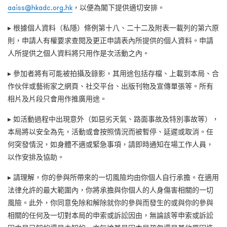
aaiss@hkadc.org.hk
，以便為閣下提供適切安排。
▸ 根據個人資料（私隱）條例第十八、二十二及附表一載列的第六原
則，申請人有權要求查閱及更正申請表內所提供的個人資料。申請
人所提供之個人資料將只用作是次活動之內。
▸ 參加者將有可能被拍攝及錄影，其用途包括存檔、上載到本局、合
作伙伴或藝術家之網頁、社交平台、出版刊物及宣傳單張等。所有
相片及片段只會用作推廣用途。
▸ 如活動過程中出現意外（如惡劣天氣、路面事故及特別事故等），
本局將以安全為先，活動或會按照情況而被暫停、延遲或取消。任
何突發情況，如身體不適或緊急事項，請即時通知在場工作人員，
以作安排及協助。
▸ 請理解，你的參與所帶來的一切風險均由你個人自行承擔。在適用
法律允許的最大範圍內，你將承擔與你個人的人身傷害相關的一切
風險。此外，你同意免除和解除就你的參與而發生的或與你的參與
相關的任何及一切對本局的申索或訴訟因由，無論該等申索或訴訟