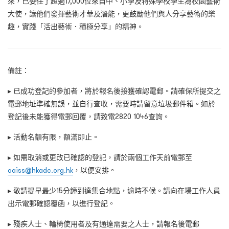
來，已委任了超過17,000位來自中、小學及特殊學校學生為校園藝術
大使，讓他們發揮藝術才華及潛能，更鼓勵他們與人分享藝術的樂
趣，實踐「活出藝術．積極分享」的精神。
備註：
▸ 已成功登記的參加者，將於報名後接獲確認電郵。請確保所提交之
電郵地址準確無誤，並自行查收，需要時請留意垃圾郵件箱。如於
登記後未能獲得電郵回覆，請致電2820 1046查詢。
▸ 活動名額有限，額滿即止。
▸ 如需取消或更改已確認的登記，請於兩個工作天前電郵至
aaiss@hkadc.org.hk
，以便安排。
▸ 敬請提早最少15分鐘到達集合地點，逾時不候。請向在場工作人員
出示電郵確認覆函，以進行登記。
▸ 殘疾人士、輪椅使用者及有通達需要之人士，請報名後電郵