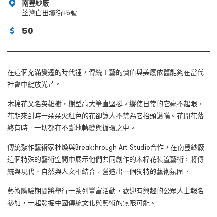
南豐紗廠
荃灣白田壩街45號
50
在這個充滿變遷的時代裡，傳統工藝的價值與美感依舊能夠在當代
社會中綻放光芒。
木棉花又名英雄樹，樹型高大筆直堅挺。縱使日常的它毫不起眼，
花期來到時一朵朵火紅色的花卻讓人不禁為它抬頭讚嘆。花開花落
終有時，一切都在不斷地轉變與循環之中。
傳統紮作藝術家杜煥與Breakthrough Art Studio合作，在南豐紗廠
這個特殊的藝術空間中展示他們共同創作的木棉花裝置藝術，將傳
統與現代、自然與人文相結合，營造出一個獨特的藝術氛圍。
藝術體驗期間將舉行一系列豐富活動，歡迎有興趣的公眾人士報名
參加，一起發掘中國傳統文化與藝術的無限可能。