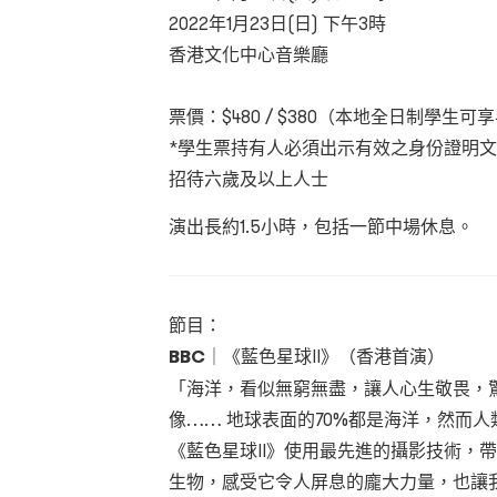
2022年1月23日(日) 下午3時
香港文化中心音樂廳
票價：$480 / $380（本地全日制學生可
*學生票持有人必須出示有效之身份證明
招待六歲及以上人士
演出長約1.5小時，包括一節中場休息。
節目：
BBC
｜《藍色星球II》（香港首演）
「海洋，看似無窮無盡，讓人心生敬畏，
像…… 地球表面的70%都是海洋，然而
《藍色星球II》使用最先進的攝影技術，
生物，感受它令人屏息的龐大力量，也讓