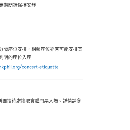
奏期間請保持安靜
分隔座位安排，相鄰座位亦有可能安排其
列明的座位入座
hkphil.org/concert-etiquette
樂團接待處換取實體門票入場。詳情請參