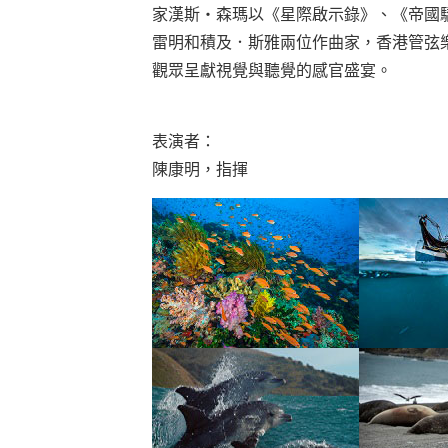
家漢斯‧森瑪以《星際啟示錄》、《帝國
雷明和積及．斯雅兩位作曲家，香港管弦
觀眾呈獻視覺與聽覺的感官盛宴。
表演者：
陳康明，指揮