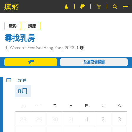
節目
電影
講座
主辦單位
尋找乳房
關於撲飛
由
Women’s Festival Hong Kong 2022
主辦
條款及細則
全部票價種類
EN
2019
8月
日
一
二
三
四
五
六
28
29
30
31
1
2
3