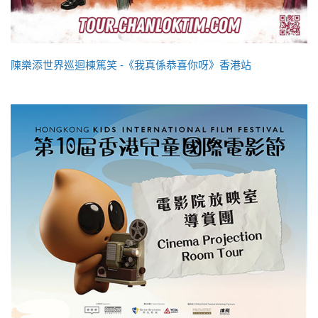
陳樂添世界巡迴棟篤笑 -《我真係恭喜你呀》香港站