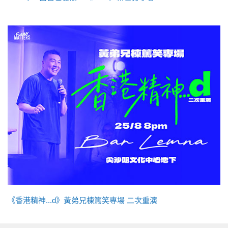
《香港精神...d》黃弟兄棟篤笑專場 二次重演