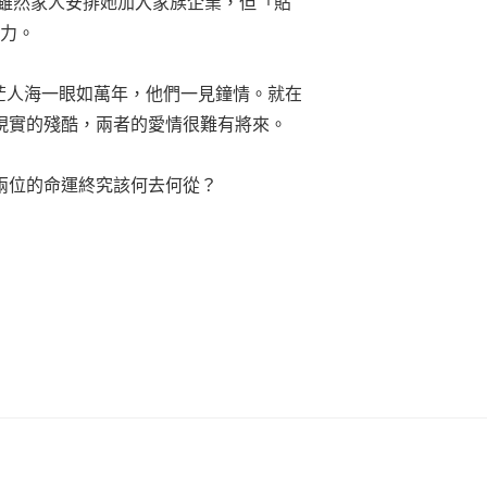
珠。雖然家人安排她加入家族企業，但「貼
分力。
相遇，茫茫人海一眼如萬年，他們一見鐘情。就在
現實的殘酷，兩者的愛情很難有將來。
兩位的命運終究該何去何從？