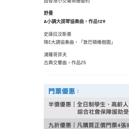
由香港小交響樂團委約
舒曼
A
小調大提琴協奏曲，作品
129
史達拉汶斯基
降E大調協奏曲，「敦巴頓橡樹園」
浦羅哥菲夫
古典交響曲，作品25