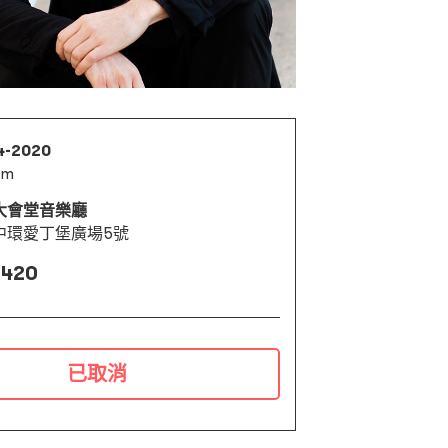
4-2020
pm
大會堂音樂廳
中環愛丁堡廣場5號
 420
已取消