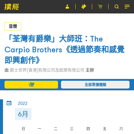
節目
音樂
主辦單位
「荃灣有爵樂」大師班：The
Carpio Brothers《透過節奏和感覺
關於撲飛
即興創作》
條款及細則
由
爵士世界(香港)有限公司及起樂有限公司
主辦
EN
全部票價種類
2022
6月
日
一
二
三
四
五
六