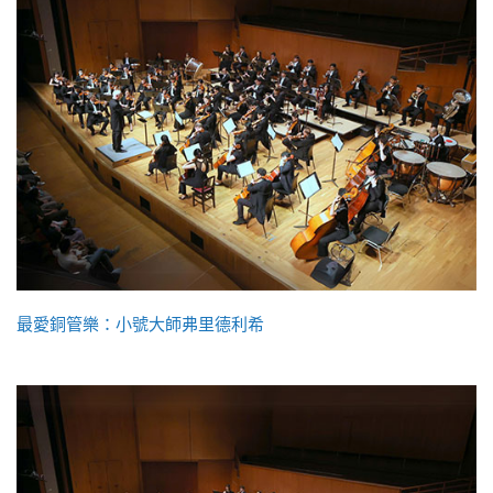
最愛銅管樂：小號大師弗里德利希