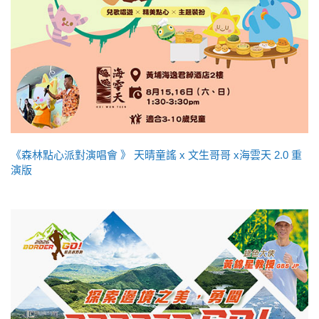
《森林點心派對演唱會 》 天晴童謠 x 文生哥哥 x海雲天 2.0 重
演版