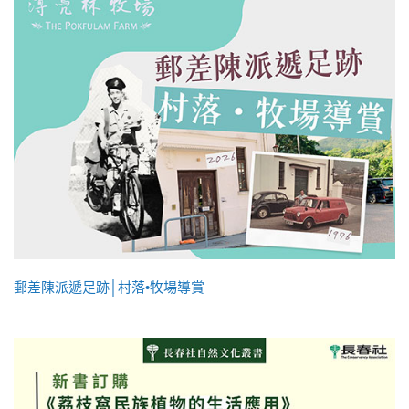
郵差陳派遞足跡│村落•牧場導賞