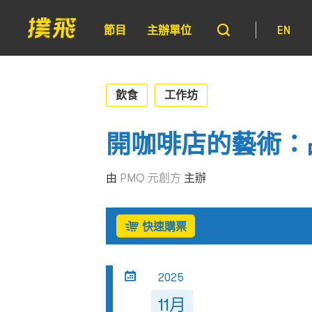
節目
主辦單位
EN
飲食
工作坊
開咖啡店的藝術：
由
PMQ 元創方
主辦
快速購票
2025
11月