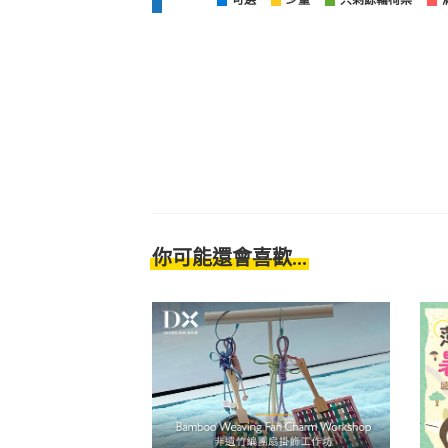
可選
少量
只剩餘輪椅票
你可能還會喜歡...