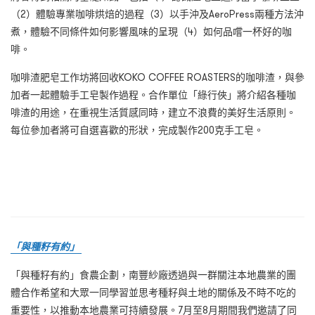
（2）體驗專業咖啡烘焙的過程（3）以手沖及AeroPress兩種方法沖
煮，體驗不同條件如何影響風味的呈現（4）如何品嚐一杯好的咖
啡。
咖啡渣肥皂工作坊將回收KOKO COFFEE ROASTERS的咖啡渣，與參
加者一起體驗手工皂製作過程。合作單位「綠行俠」將介紹各種咖
啡渣的用途，在重視生活質感同時，建立不浪費的美好生活原則。
每位參加者將可自選喜歡的形狀，完成製作200克手工皂。
「與種籽有約」
「與種籽有約」食農企劃，南豐紗廠透過與一群關注本地農業的團
體合作希望和大眾一同學習並思考種籽與土地的關係及不時不吃的
重要性，以推動本地農業可持續發展。7
月至
8
月期間我們邀請了同