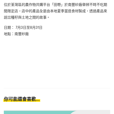
位於荃灣區的農作物共購平台「田嘢」於南豐紗廠舉辨不時不吃期
間限定店，店中的產品全是由本地夏季當造食材製成，透過產品來
説岀種秄與土地之間的故事。
日期： 7
月
3
日至
8
月
31
日
地點：南豐紗廠
你可能還會喜歡...