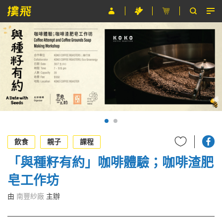
節目
主辦單位
關於撲飛
條款及細則
EN
飲食
親子
課程
「與種籽有約」咖啡體驗；咖啡渣肥
皂工作坊
由
南豐紗廠
主辦