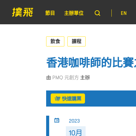
節目
主辦單位
EN
飲食
課程
香港咖啡師的比賽
由
PMQ 元創方
主辦
快速購票
2023
10月