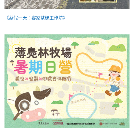
《荔假一天：客家茶粿工作坊》