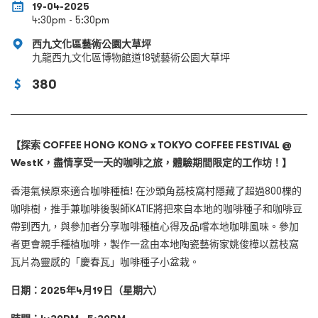
19-04-2025
4:30pm - 5:30pm
西九文化區藝術公園大草坪
九龍西九文化區博物館道18號藝術公園大草坪
380
【探索
COFFEE HONG KONG x TOKYO COFFEE FESTIVAL @
WestK
，盡情享受一天的咖啡之旅，體驗期間限定的工作坊！】
香港氣候原來適合咖啡種植! 在沙頭角荔枝窩村隱藏了超過800棵的
咖啡樹，推手兼咖啡後製師KATIE將把來自本地的咖啡種子和咖啡豆
帶到西九，與參加者分享咖啡種植心得及品嚐本地咖啡風味。參加
者更會親手種植咖啡，製作一盆由本地陶瓷藝術家姚俊樺以荔枝窩
瓦片為靈感的「慶春瓦」咖啡種子小盆栽。
日期：2025年4月19日（星期六）