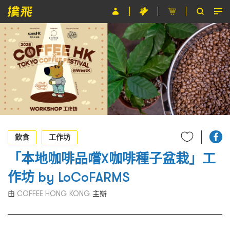
節目
主辦單位
關於撲飛
條款及細則
EN
飲食
工作坊
「本地咖啡品嚐X咖啡種子盆栽」工
作坊 by LoCoFARMS
由
COFFEE HONG KONG
主辦