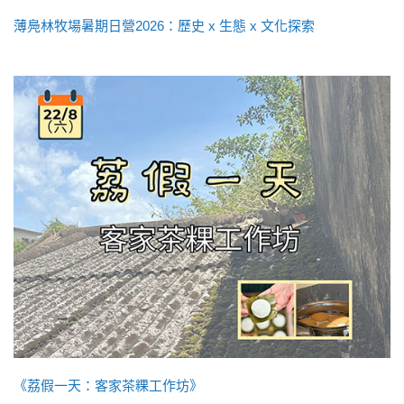
薄鳧林牧場暑期日營2026：歷史 x 生態 x 文化探索
《荔假一天：客家茶粿工作坊》